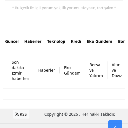
* Bu içerik ile ilgili yorum yok, ilk yorumu siz yazın, tartışalım *
Güncel
Haberler
Teknoloji
Kredi
Eko Gündem
Bors
Son
Borsa
Altın
dakika
Eko
Haberler
ve
ve
İzmir
Gündem
Yatırım
Döviz
haberleri
RSS
Copyright © 2026 . Her hakkı saklıdır.