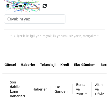
* Bu içerik ile ilgili yorum yok, ilk yorumu siz yazın, tartışalım *
Güncel
Haberler
Teknoloji
Kredi
Eko Gündem
Bors
Son
Borsa
Altın
dakika
Eko
Haberler
ve
ve
İzmir
Gündem
Yatırım
Döviz
haberleri