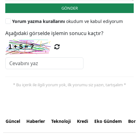
GÖNDER
Yorum yazma kurallarını
okudum ve kabul ediyorum
Aşağıdaki görselde işlemin sonucu kaçtır?
* Bu içerik ile ilgili yorum yok, ilk yorumu siz yazın, tartışalım *
Güncel
Haberler
Teknoloji
Kredi
Eko Gündem
Bors