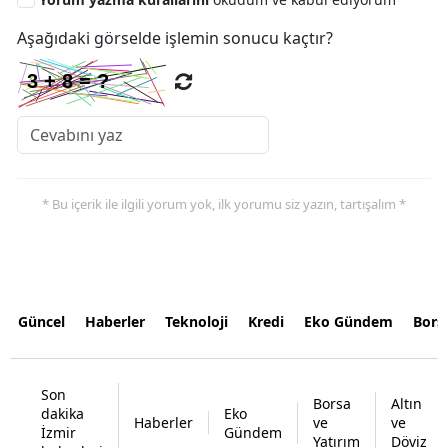
Aşağıdaki görselde işlemin sonucu kaçtır?
* Bu içerik ile ilgili yorum yok, ilk yorumu siz yazın, tartışalım *
Güncel
Haberler
Teknoloji
Kredi
Eko Gündem
Bors
Son
Borsa
Altın
dakika
Eko
Haberler
ve
ve
İzmir
Gündem
Yatırım
Döviz