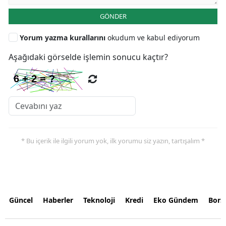
GÖNDER
Yorum yazma kurallarını
okudum ve kabul ediyorum
Aşağıdaki görselde işlemin sonucu kaçtır?
* Bu içerik ile ilgili yorum yok, ilk yorumu siz yazın, tartışalım *
Güncel
Haberler
Teknoloji
Kredi
Eko Gündem
Bors