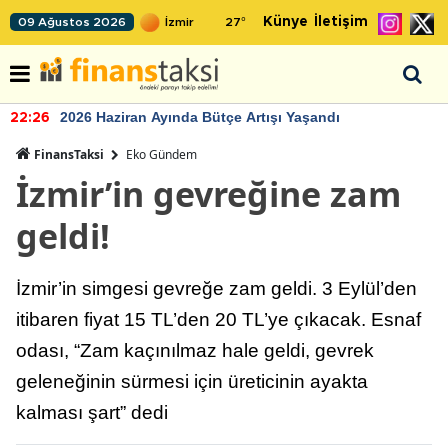
Künye
İletişim
09 Ağustos 2026
27
°
2026 Haziran Ayında Bütçe Artışı Yaşandı
22:26
FinansTaksi
Eko Gündem
İzmir’in gevreğine zam
geldi!
İzmir’in simgesi gevreğe zam geldi. 3 Eylül’den
itibaren fiyat 15 TL’den 20 TL’ye çıkacak. Esnaf
odası, “Zam kaçınılmaz hale geldi, gevrek
geleneğinin sürmesi için üreticinin ayakta
kalması şart” dedi