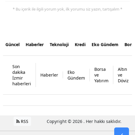
* Bu içerik ile ilgili yorum yok, ilk yorumu siz yazın, tartışalım *
Güncel
Haberler
Teknoloji
Kredi
Eko Gündem
Bors
Son
Borsa
Altın
dakika
Eko
Haberler
ve
ve
İzmir
Gündem
Yatırım
Döviz
haberleri
RSS
Copyright © 2026 . Her hakkı saklıdır.