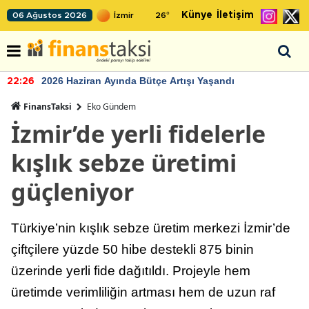
Künye
İletişim
06 Ağustos 2026
26
°
2026 Haziran Ayında Bütçe Artışı Yaşandı
22:26
FinansTaksi
Eko Gündem
İzmir’de yerli fidelerle
kışlık sebze üretimi
güçleniyor
Türkiye’nin kışlık sebze üretim merkezi İzmir’de
çiftçilere yüzde 50 hibe destekli 875 binin
üzerinde yerli fide dağıtıldı. Projeyle hem
üretimde verimliliğin artması hem de uzun raf