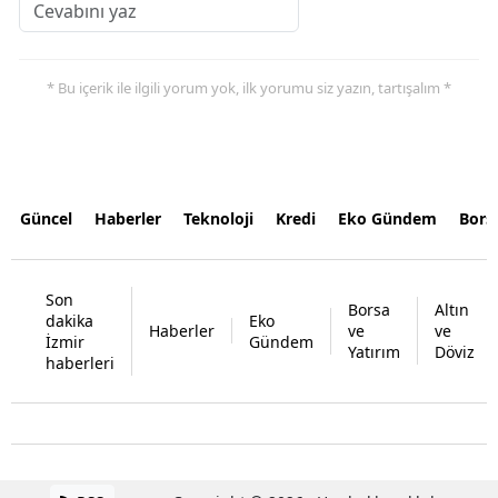
* Bu içerik ile ilgili yorum yok, ilk yorumu siz yazın, tartışalım *
Güncel
Haberler
Teknoloji
Kredi
Eko Gündem
Bors
Son
Borsa
Altın
dakika
Eko
Haberler
ve
ve
İzmir
Gündem
Yatırım
Döviz
haberleri