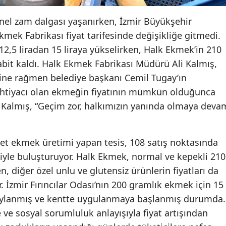
enel zam dalgası yaşanırken, İzmir Büyükşehir
Ekmek Fabrikası fiyat tarifesinde değişikliğe gitmedi.
2,5 liradan 15 liraya yükselirken, Halk Ekmek’in 210
abit kaldı. Halk Ekmek Fabrikası Müdürü Ali Kalmış,
erine rağmen belediye başkanı Cemil Tugay’ın
l ihtiyacı olan ekmeğin fiyatının mümkün olduğunca
 Kalmış, “Geçim zor, halkımızın yanında olmaya deva
det ekmek üretimi yapan tesis, 108 satış noktasında
ciyle buluşturuyor. Halk Ekmek, normal ve kepekli 210
, diğer özel unlu ve glutensiz ürünlerin fiyatları da
. İzmir Fırıncılar Odası’nın 200 gramlık ekmek için 15
onaylanmış ve kentte uygulanmaya başlanmış durumda.
 ve sosyal sorumluluk anlayışıyla fiyat artışından