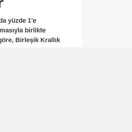
r
nda yüzde 1'e
masıyla birlikte
re, Birleşik Krallık
.
Abone Ol
Finans
Bitcoin, 65 bin dolar