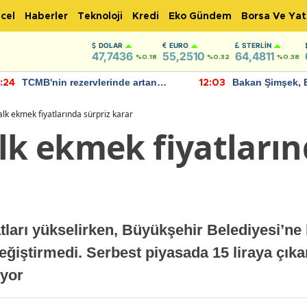
cel
Haberler
Teknoloji
Kredi
Eko Gündem
Borsa Ve Yat
DOLAR
EURO
STERLIN
47,7436
55,2510
64,4811
%0.18
%0.32
%0.38
TCMB'nin rezervlerinde artan
Bakan Şimşek, 
:24
12:03
momentum devam ediyor
için umut verici
bulundu
alk ekmek fiyatlarında sürpriz karar
lk ekmek fiyatların
tları yükselirken, Büyükşehir Belediyesi’ne
i değiştirmedi. Serbest piyasada 15 liraya çı
iyor