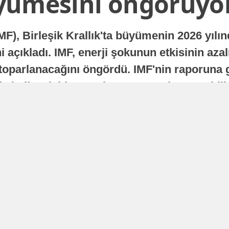
yümesini öngörüyo
MF), Birleşik Krallık'ta büyümenin 2026 yılı
 açıkladı. IMF, enerji şokunun etkisinin azal
oparlanacağını öngördü. IMF'nin raporuna gö
a istikrarlı bir toparlanma süreci yaşayabilir
Yayınlanma
16 Temmuz 2026 - 22:37