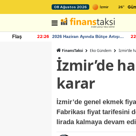
26
°
08 Ağustos 2026
Gün
r seviyesinin
2026 Haziran Ayında Bütçe Artışı
Flaş
22:26
22
Yaşandı
FinansTaksi
Eko Gündem
İzmir’de h
İzmir’de ha
karar
İzmir’de genel ekmek fiya
Fabrikası fiyat tarifesin
lirada kalmaya devam ed