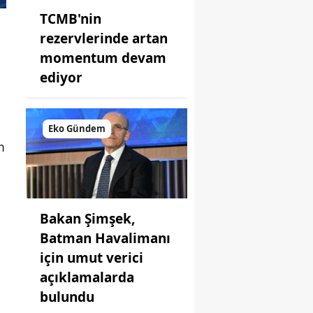
TCMB'nin
rezervlerinde artan
momentum devam
ediyor
Eko Gündem
m
Bakan Şimşek,
Batman Havalimanı
için umut verici
açıklamalarda
bulundu