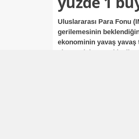
yüzde 1 bü
Uluslararası Para Fonu (I
gerilemesinin beklendiğini
ekonominin yavaş yavaş t
ekonomisi, sonraki yıllard
Nur Duman