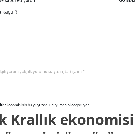
e kabul ediyorum
 kaçtır?
 ilgili yorum yok, ilk yorumu siz yazın, tartışalım *
allık ekonomisinin bu yıl yüzde 1 büyümesini öngörüyor
ik Krallık ekonomisi