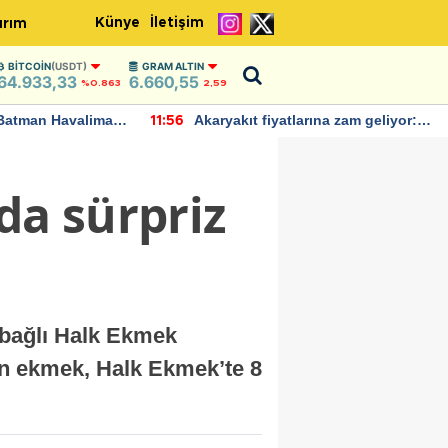
Künye
İletişim
ırım
BITCOIN
(USDT)
GRAM ALTIN
64.933,33
6.660,55
%0.863
2,59
Batman Havalimanı
Akaryakıt fiyatlarına zam geliyor:
11:56
 açıklamalarda
Yeni tarih açıklandı
da sürpriz
 bağlı Halk Ekmek
kan ekmek, Halk Ekmek’te 8