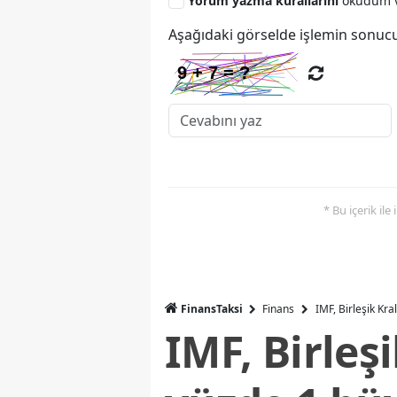
Yorum yazma kurallarını
okudum v
Aşağıdaki görselde işlemin sonucu
* Bu içerik ile
FinansTaksi
Finans
IMF, Birleşik Kr
IMF, Birleş