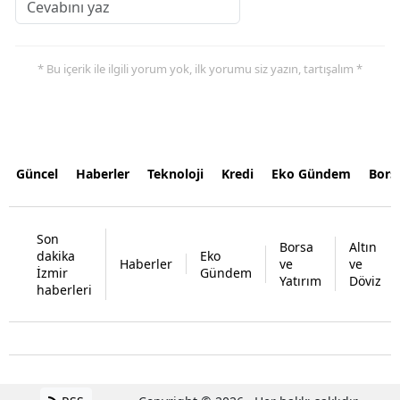
* Bu içerik ile ilgili yorum yok, ilk yorumu siz yazın, tartışalım *
Güncel
Haberler
Teknoloji
Kredi
Eko Gündem
Bors
Son
Borsa
Altın
dakika
Eko
Haberler
ve
ve
İzmir
Gündem
Yatırım
Döviz
haberleri