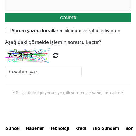
GÖNDER
Yorum yazma kurallarını
okudum ve kabul ediyorum
Aşağıdaki görselde işlemin sonucu kaçtır?
* Bu içerik ile ilgili yorum yok, ilk yorumu siz yazın, tartışalım *
Güncel
Haberler
Teknoloji
Kredi
Eko Gündem
Bors