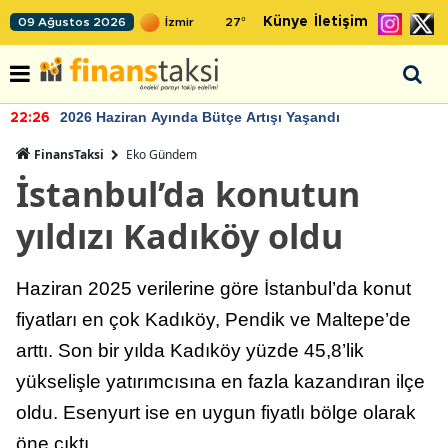
Künye
İletişim
09 Ağustos 2026
27
°
2026 Haziran Ayında Bütçe Artışı Yaşandı
22:26
FinansTaksi
Eko Gündem
İstanbul’da konutun
yıldızı Kadıköy oldu
Haziran 2025 verilerine göre İstanbul’da konut
fiyatları en çok Kadıköy, Pendik ve Maltepe’de
arttı. Son bir yılda Kadıköy yüzde 45,8’lik
yükselişle yatırımcısına en fazla kazandıran ilçe
oldu. Esenyurt ise en uygun fiyatlı bölge olarak
öne çıktı