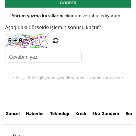
GÖNDER
Yorum yazma kurallarını
okudum ve kabul ediyorum
Aşağıdaki görselde işlemin sonucu kaçtır?
* Bu içerik ile ilgili yorum yok, ilk yorumu siz yazın, tartışalım *
Güncel
Haberler
Teknoloji
Kredi
Eko Gündem
Bors
Son