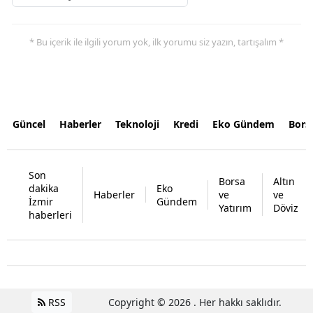
* Bu içerik ile ilgili yorum yok, ilk yorumu siz yazın, tartışalım *
Güncel
Haberler
Teknoloji
Kredi
Eko Gündem
Bors
Son
Borsa
Altın
dakika
Eko
Haberler
ve
ve
İzmir
Gündem
Yatırım
Döviz
haberleri
RSS
Copyright © 2026 . Her hakkı saklıdır.