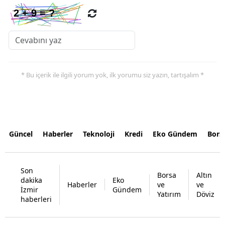
* Bu içerik ile ilgili yorum yok, ilk yorumu siz yazın, tartışalım *
Güncel
Haberler
Teknoloji
Kredi
Eko Gündem
Bors
Son
Borsa
Altın
dakika
Eko
Haberler
ve
ve
İzmir
Gündem
Yatırım
Döviz
haberleri