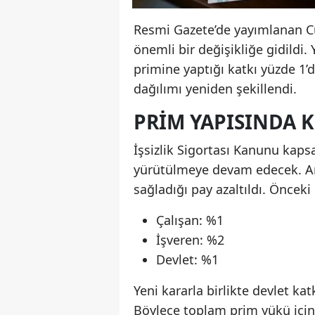
Resmi Gazete’de yayımlanan Cu
önemli bir değişikliğe gidildi.
primine yaptığı katkı yüzde 1’
dağılımı yeniden şekillendi.
PRIM YAPISINDA K
İşsizlik Sigortası Kanunu kap
yürütülmeye devam edecek. An
sağladığı pay azaltıldı. Önceki
Çalışan: %1
İşveren: %2
Devlet: %1
Yeni kararla birlikte devlet ka
Böylece toplam prim yükü için