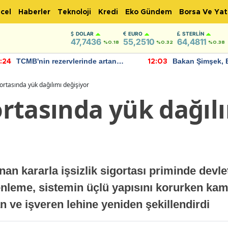
cel
Haberler
Teknoloji
Kredi
Eko Gündem
Borsa Ve Yat
DOLAR
EURO
STERLIN
47,7436
55,2510
64,4811
%0.18
%0.32
%0.38
TCMB'nin rezervlerinde artan
Bakan Şimşek, 
:24
12:03
momentum devam ediyor
için umut verici
bulundu
igortasında yük dağılımı değişiyor
gortasında yük dağıl
n kararla işsizlik sigortası priminde devle
zenleme, sistemin üçlü yapısını korurken kam
n ve işveren lehine yeniden şekillendirdi