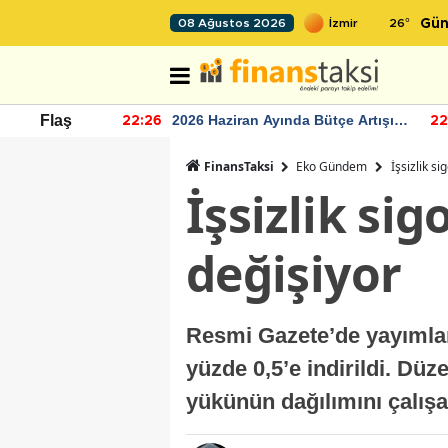
26
°
08 Ağustos 2026
Gün
r seviyesinin
2026 Haziran Ayında Bütçe Artışı
Flaş
22:26
22
Yaşandı
FinansTaksi
Eko Gündem
İşsizlik s
İşsizlik si
değişiyor
Resmi Gazete’de yayımlana
yüzde 0,5’e indirildi. Dü
yükünün dağılımını çalışa