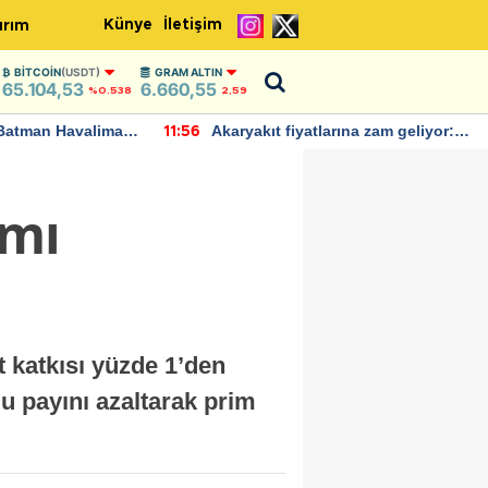
Künye
İletişim
ırım
BITCOIN
(USDT)
GRAM ALTIN
65.104,53
6.660,55
%0.538
2,59
Batman Havalimanı
Akaryakıt fiyatlarına zam geliyor:
11:56
 açıklamalarda
Yeni tarih açıklandı
ımı
t katkısı yüzde 1’den
u payını azaltarak prim