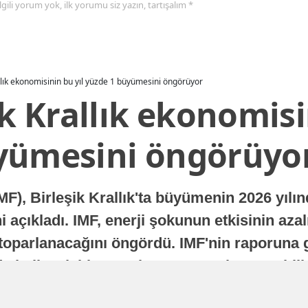
 ilgili yorum yok, ilk yorumu siz yazın, tartışalım *
allık ekonomisinin bu yıl yüzde 1 büyümesini öngörüyor
ik Krallık ekonomisi
yümesini öngörüyo
MF), Birleşik Krallık'ta büyümenin 2026 yılı
 açıkladı. IMF, enerji şokunun etkisinin azal
oparlanacağını öngördü. IMF'nin raporuna gö
a istikrarlı bir toparlanma süreci yaşayabilir
Yayınlanma