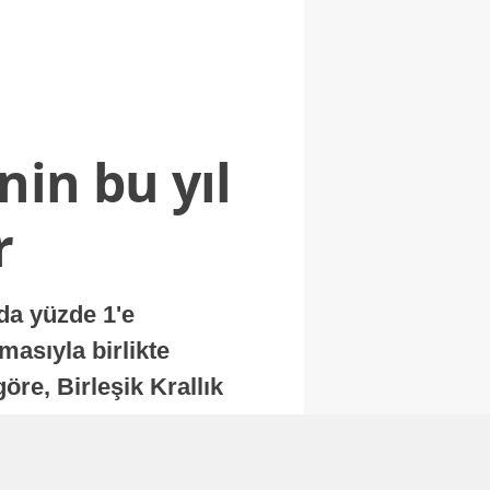
nin bu yıl
r
nda yüzde 1'e
masıyla birlikte
re, Birleşik Krallık
.