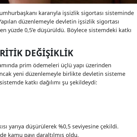
mhurbaşkanı kararıyla işsizlik sigortası sisteminde
 Yapılan düzenlemeyle devletin işsizlik sigortası
den yüzde 0,5’e düşürüldü. Böylece sistemdeki katkı
RITIK DEĞIŞIKLIK
samında prim ödemeleri üçlü yapı üzerinden
cak yeni düzenlemeyle birlikte devletin sisteme
 sistemde katkı dağılımı şu şekildeydi:
tkısı yarıya düşürülerek %0,5 seviyesine çekildi.
de kamu payı daraltılmış oldu.