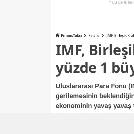
* Bu içerik ile
FinansTaksi
Finans
IMF, Birleşik Kr
IMF, Birleş
yüzde 1 bü
Uluslararası Para Fonu (I
gerilemesinin beklendiğini
ekonominin yavaş yavaş t
ekonomisi, sonraki yıllard