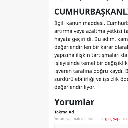
CUMHURBAŞKANLIĞ
İlgili kanun maddesi, Cumhurba
artırma veya azaltma yetkisi t
hayata geçirildi. Bu adım, ka
değerlendirilen bir karar olara
yapısına ilişkin tartışmaları d
işleyişinde temel bir değişikli
işveren tarafına doğru kaydı.
sürdürülebilirliği ve işsizlik ö
değerlendiriliyor.
Yorumlar
Takma Ad
Yorum yapmak için, isterseniz
giriş yapabilir