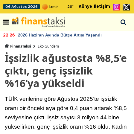
Künye
İletişim
06 Ağustos 2026
26
°
2026 Haziran Ayında Bütçe Artışı Yaşandı
22:26
FinansTaksi
Eko Gündem
İşsizlik ağustosta %8,5’e
çıktı, genç işsizlik
%16’ya yükseldi
TÜİK verilerine göre Ağustos 2025’te işsizlik
oranı bir önceki aya göre 0,4 puan artarak %8,5
seviyesine çıktı. İşsiz sayısı 3 milyon 44 bine
yükselirken, genç işsizlik oranı %16 oldu. Kadın