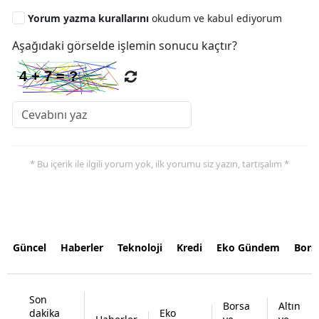
Yorum yazma kurallarını
okudum ve kabul ediyorum
Aşağıdaki görselde işlemin sonucu kaçtır?
* Bu içerik ile ilgili yorum yok, ilk yorumu siz yazın, tartışalım *
Güncel
Haberler
Teknoloji
Kredi
Eko Gündem
Bors
Son
Borsa
Altın
dakika
Eko