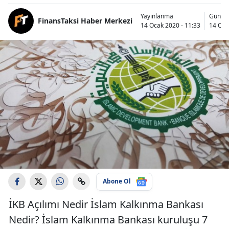
Yayınlanma
Günce
FinansTaksi Haber Merkezi
14 Ocak 2020 - 11:33
14 Oca
Abone Ol
İKB Açılımı Nedir İslam Kalkınma Bankası
Nedir? İslam Kalkınma Bankası kuruluşu 7