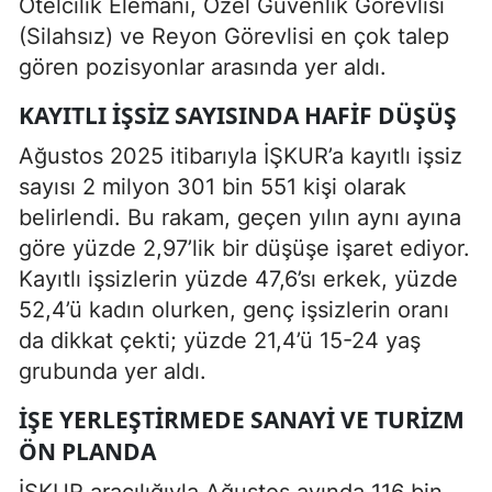
Otelcilik Elemanı, Özel Güvenlik Görevlisi
(Silahsız) ve Reyon Görevlisi en çok talep
gören pozisyonlar arasında yer aldı.
KAYITLI İŞSIZ SAYISINDA HAFIF DÜŞÜŞ
Ağustos 2025 itibarıyla İŞKUR’a kayıtlı işsiz
sayısı 2 milyon 301 bin 551 kişi olarak
belirlendi. Bu rakam, geçen yılın aynı ayına
göre yüzde 2,97’lik bir düşüşe işaret ediyor.
Kayıtlı işsizlerin yüzde 47,6’sı erkek, yüzde
52,4’ü kadın olurken, genç işsizlerin oranı
da dikkat çekti; yüzde 21,4’ü 15-24 yaş
grubunda yer aldı.
İŞE YERLEŞTIRMEDE SANAYI VE TURIZM
ÖN PLANDA
İŞKUR aracılığıyla Ağustos ayında 116 bin