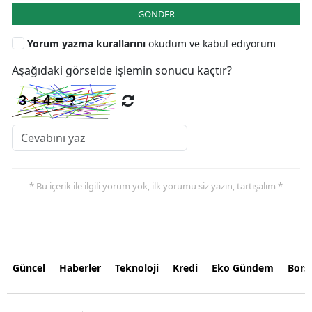
GÖNDER
Yorum yazma kurallarını
okudum ve kabul ediyorum
Aşağıdaki görselde işlemin sonucu kaçtır?
* Bu içerik ile ilgili yorum yok, ilk yorumu siz yazın, tartışalım *
Güncel
Haberler
Teknoloji
Kredi
Eko Gündem
Bors