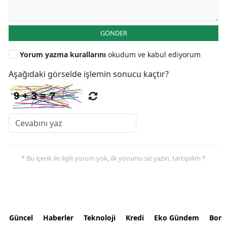
GÖNDER
Yorum yazma kurallarını
okudum ve kabul ediyorum
Aşağıdaki görselde işlemin sonucu kaçtır?
* Bu içerik ile ilgili yorum yok, ilk yorumu siz yazın, tartışalım *
Güncel
Haberler
Teknoloji
Kredi
Eko Gündem
Bors