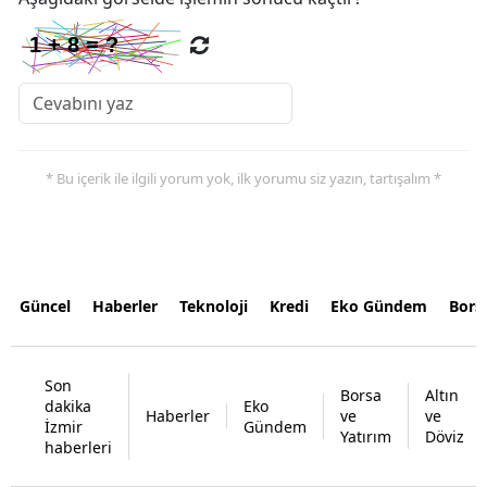
* Bu içerik ile ilgili yorum yok, ilk yorumu siz yazın, tartışalım *
Güncel
Haberler
Teknoloji
Kredi
Eko Gündem
Bors
Son
Borsa
Altın
dakika
Eko
Haberler
ve
ve
İzmir
Gündem
Yatırım
Döviz
haberleri