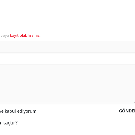
veya
kayıt olabilirsiniz
.
GÖNDE
e kabul ediyorum
 kaçtır?