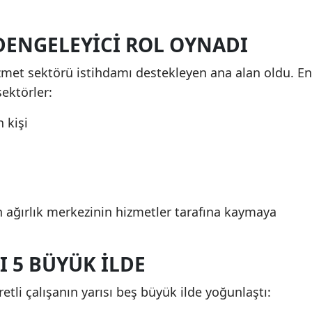
DENGELEYICI ROL OYNADI
izmet sektörü istihdamı destekleyen ana alan oldu. En
sektörler:
 kişi
n ağırlık merkezinin hizmetler tarafına kaymaya
I 5 BÜYÜK ILDE
retli çalışanın yarısı beş büyük ilde yoğunlaştı: