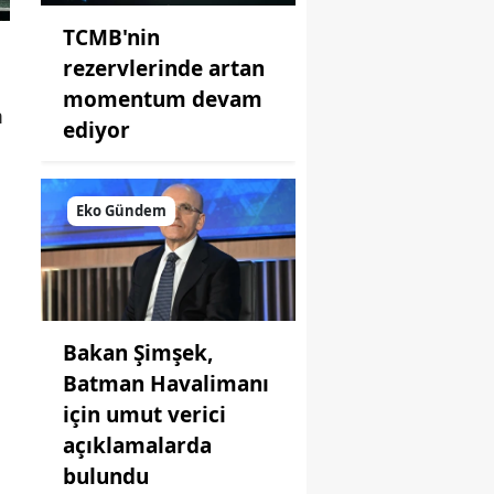
TCMB'nin
rezervlerinde artan
momentum devam
m
ediyor
Eko Gündem
Bakan Şimşek,
Batman Havalimanı
için umut verici
açıklamalarda
bulundu