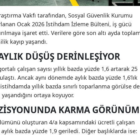
Araştırma Vakfı tarafından, Sosyal Güvenlik Kurumu
zırlanan Ocak 2026 İstihdam İzleme Bülteni, iş gücü
rılmaya işaret etti. Verilere göre son altı ayda topla
ilik kayıp yaşandı.
, AYLIK DÜŞÜŞ DERINLEŞIYOR
ortalı çalışan sayısı yıllık bazda yüzde 1,6 artarak 25
ulaştı. Ancak aynı dönemde aylık bazda yüzde 1,6’lık
 istihdamda yıllık bazda sınırlı toparlanma görülse de
a yaşandığını ortaya koyuyor.
OZISYONUNDA KARMA GÖRÜNÜM
bölümünü oluşturan 4/a kapsamındaki ücretli çalışan
, aylık bazda yüzde 1,9 geriledi. Diğer başlıklarda ise: