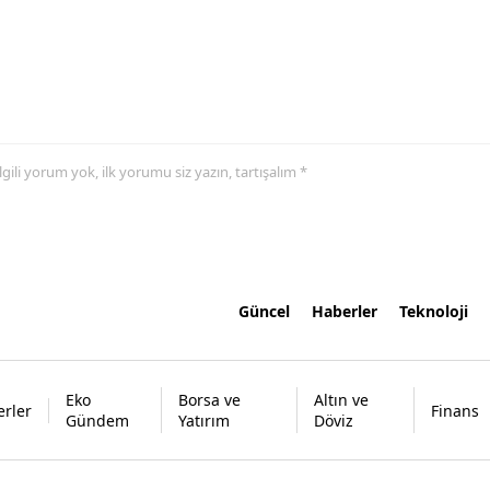
 ilgili yorum yok, ilk yorumu siz yazın, tartışalım *
Güncel
Haberler
Teknoloji
Eko
Borsa ve
Altın ve
rler
Finans
Gündem
Yatırım
Döviz