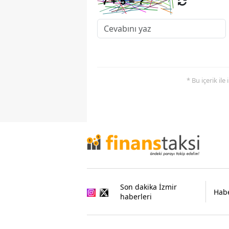
* Bu içerik ile
Son dakika İzmir
Habe
haberleri