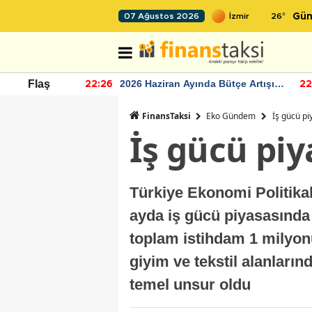
26
°
07 Ağustos 2026
Gün
r seviyesinin
2026 Haziran Ayında Bütçe Artışı
Flaş
22:26
22
Yaşandı
FinansTaksi
Eko Gündem
İş gücü p
İş gücü pi
Türkiye Ekonomi Politikal
ayda iş gücü piyasasında 
toplam istihdam 1 milyonu
giyim ve tekstil alanları
temel unsur oldu