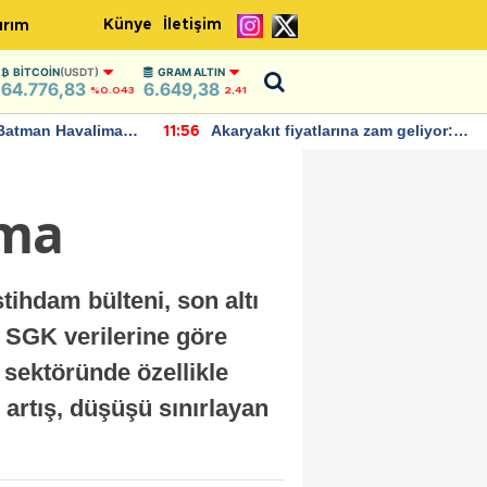
Künye
İletişim
ırım
BITCOIN
(USDT)
GRAM ALTIN
64.776,83
6.649,38
%0.043
2,41
Batman Havalimanı
Akaryakıt fiyatlarına zam geliyor:
11:56
 açıklamalarda
Yeni tarih açıklandı
lma
tihdam bülteni, son altı
. SGK verilerine göre
 sektöründe özellikle
 artış, düşüşü sınırlayan