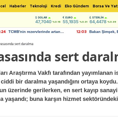
cel
Haberler
Teknoloji
Kredi
Eko Gündem
Borsa Ve Yat
DOLAR
EURO
STERLIN
47,7040
55,1935
64,4478
%0.15
%0.31
%0.39
TCMB'nin rezervlerinde artan
Bakan Şimşek, 
:24
12:03
momentum devam ediyor
için umut verici
bulundu
iyasasında sert daralma
yasasında sert dara
arı Araştırma Vakfı tarafından yayımlanan is
ciddi bir daralma yaşandığını ortaya koydu
n üzerinde gerilerken, en sert kayıp sanayi
nda yaşandı; buna karşın hizmet sektöründeki