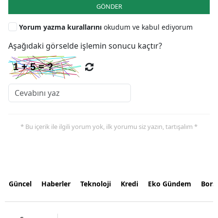
GÖNDER
Yorum yazma kurallarını
okudum ve kabul ediyorum
Aşağıdaki görselde işlemin sonucu kaçtır?
* Bu içerik ile ilgili yorum yok, ilk yorumu siz yazın, tartışalım *
Güncel
Haberler
Teknoloji
Kredi
Eko Gündem
Bors