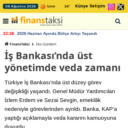
Künye
İletişim
08 Ağustos 2026
26
°
2026 Haziran Ayında Bütçe Artışı Yaşandı
22:26
FinansTaksi
Eko Gündem
İş Bankası’nda üst
yönetimde veda zamanı
Türkiye İş Bankası’nda üst düzey görev
değişikliği yaşandı. Genel Müdür Yardımcıları
İzlem Erdem ve Sezai Sevgin, emeklilik
nedeniyle görevlerinden ayrıldı. Banka, KAP’a
yaptığı açıklamayla veda kararını kamuoyuna
duyurdu