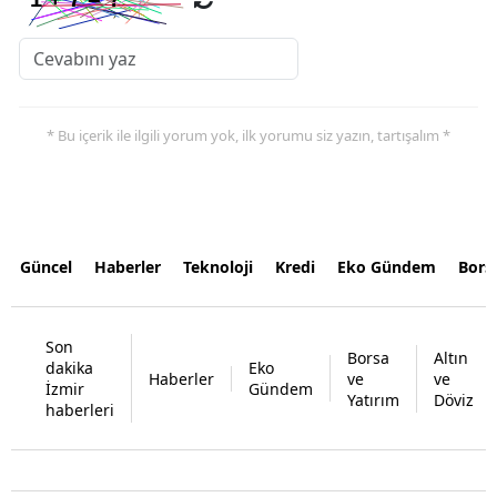
* Bu içerik ile ilgili yorum yok, ilk yorumu siz yazın, tartışalım *
Güncel
Haberler
Teknoloji
Kredi
Eko Gündem
Bors
Son
Borsa
Altın
dakika
Eko
Haberler
ve
ve
İzmir
Gündem
Yatırım
Döviz
haberleri