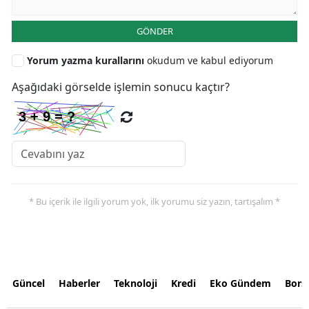
GÖNDER
Yorum yazma kurallarını
okudum ve kabul ediyorum
Aşağıdaki görselde işlemin sonucu kaçtır?
* Bu içerik ile ilgili yorum yok, ilk yorumu siz yazın, tartışalım *
Güncel
Haberler
Teknoloji
Kredi
Eko Gündem
Bors