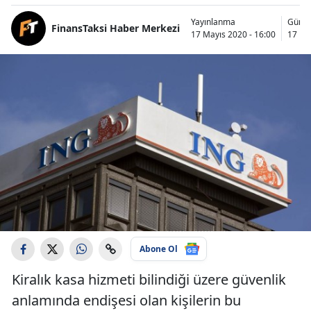
Yayınlanma
Günce
FinansTaksi Haber Merkezi
17 Mayıs 2020 - 16:00
17 Ma
Abone Ol
Kiralık kasa hizmeti bilindiği üzere güvenlik
anlamında endişesi olan kişilerin bu