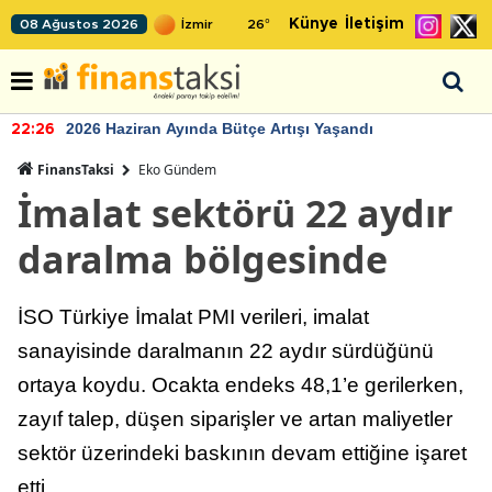
Künye
İletişim
08 Ağustos 2026
26
°
2026 Haziran Ayında Bütçe Artışı Yaşandı
22:26
FinansTaksi
Eko Gündem
İmalat sektörü 22 aydır
daralma bölgesinde
İSO Türkiye İmalat PMI verileri, imalat
sanayisinde daralmanın 22 aydır sürdüğünü
ortaya koydu. Ocakta endeks 48,1’e gerilerken,
zayıf talep, düşen siparişler ve artan maliyetler
sektör üzerindeki baskının devam ettiğine işaret
etti