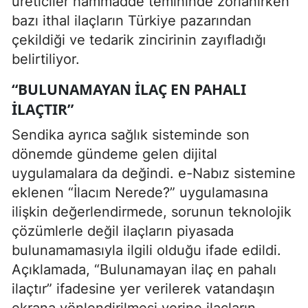
üreticiler hammadde temininde zorlanırken
bazı ithal ilaçların Türkiye pazarından
çekildiği ve tedarik zincirinin zayıfladığı
belirtiliyor.
“BULUNAMAYAN ILAÇ EN PAHALI
ILAÇTIR”
Sendika ayrıca sağlık sisteminde son
dönemde gündeme gelen dijital
uygulamalara da değindi. e-Nabız sistemine
eklenen “İlacım Nerede?” uygulamasına
ilişkin değerlendirmede, sorunun teknolojik
çözümlerle değil ilaçların piyasada
bulunamamasıyla ilgili olduğu ifade edildi.
Açıklamada, “Bulunamayan ilaç en pahalı
ilaçtır” ifadesine yer verilerek vatandaşın
ekrana yönlendirilmesi yerine ilaçların