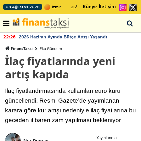
Künye
İletişim
08 Ağustos 2026
26
°
2026 Haziran Ayında Bütçe Artışı Yaşandı
22:26
FinansTaksi
Eko Gündem
İlaç fiyatlarında yeni
artış kapıda
İlaç fiyatlandırmasında kullanılan euro kuru
güncellendi. Resmi Gazete’de yayımlanan
karara göre kur artışı nedeniyle ilaç fiyatlarına bu
geceden itibaren zam yapılması bekleniyor
Yayınlanma
Nur Duman