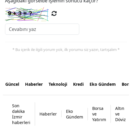
Aşağıdaki görselde işlemin sonucu kaçtır?
* Bu içerik ile ilgili yorum yok, ilk yorumu siz yazın, tartışalım *
Güncel
Haberler
Teknoloji
Kredi
Eko Gündem
Bors
Son
Borsa
Altın
dakika
Eko
Haberler
ve
ve
İzmir
Gündem
Yatırım
Döviz
haberleri