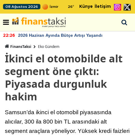
Künye
İletişim
08 Ağustos 2026
26
°
2026 Haziran Ayında Bütçe Artışı Yaşandı
22:26
FinansTaksi
Eko Gündem
İkinci el otomobilde alt
segment öne çıktı:
Piyasada durgunluk
hakim
Samsun’da ikinci el otomobil piyasasında
alıcılar, 300 ila 800 bin TL arasındaki alt
segment araçlara yöneliyor. Yüksek kredi faizleri