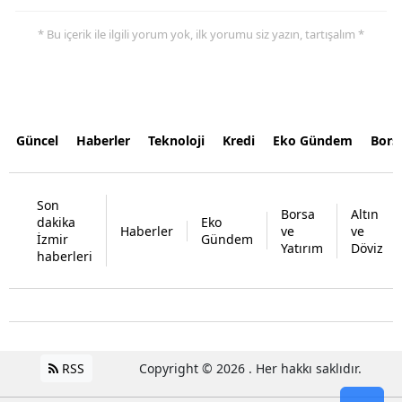
* Bu içerik ile ilgili yorum yok, ilk yorumu siz yazın, tartışalım *
Güncel
Haberler
Teknoloji
Kredi
Eko Gündem
Bors
Son
Borsa
Altın
dakika
Eko
Haberler
ve
ve
İzmir
Gündem
Yatırım
Döviz
haberleri
RSS
Copyright © 2026 . Her hakkı saklıdır.