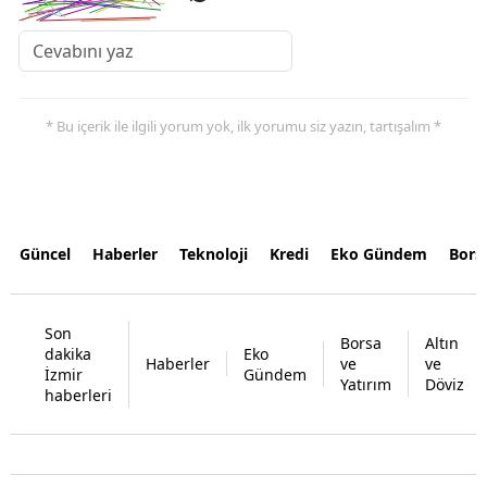
* Bu içerik ile ilgili yorum yok, ilk yorumu siz yazın, tartışalım *
Güncel
Haberler
Teknoloji
Kredi
Eko Gündem
Bors
Son
Borsa
Altın
dakika
Eko
Haberler
ve
ve
İzmir
Gündem
Yatırım
Döviz
haberleri