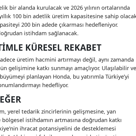
lik bir alanda kurulacak ve 2026 yılının ortalarında
ıllık 100 bin adetlik üretim kapasitesine sahip olaca
kapasiteyi 200 bin adede çıkarması hedefleniyor.
 doğrudan istihdam sağlanacak.
TIMLE KÜRESEL REKABET
 sadece üretim hacmini artırmayı değil, aynı zamanda
ün gelişimine katkı sunmayı amaçlıyor. Ulaşılabilir v
da büyümeyi planlayan Honda, bu yatırımla Türkiye’yi
onumlandırmayı hedefliyor.
DEĞER
ım, yerel tedarik zincirlerinin gelişmesine, yan
e bölgesel istihdamın artmasına doğrudan katkı
iye'nin ihracat potansiyelini de desteklemesi