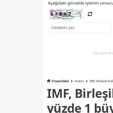
Aşağıdaki görselde işlemin sonucu
* Bu içerik ile
FinansTaksi
Finans
IMF, Birleşik Kr
IMF, Birleş
yüzde 1 bü