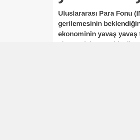
Uluslararası Para Fonu (I
gerilemesinin beklendiğini
ekonominin yavaş yavaş t
ekonomisi, sonraki yıllard
Nur Duman