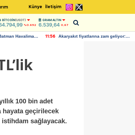
Künye
İletişim
ırım
BITCOIN
(USDT)
GRAM ALTIN
64.794,99
6.539,64
%0.692
0,67
Batman Havalimanı
Akaryakıt fiyatlarına zam geliyor:
11:56
 açıklamalarda
Yeni tarih açıklandı
L’lik
ıllık 100 bin adet
a hayata geçirilecek
e istihdam sağlayacak.