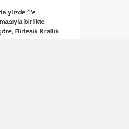
nda yüzde 1'e
masıyla birlikte
re, Birleşik Krallık
.
Abone Ol
Finans
Bitcoin, 65 bin dolar
seviyesinin altına