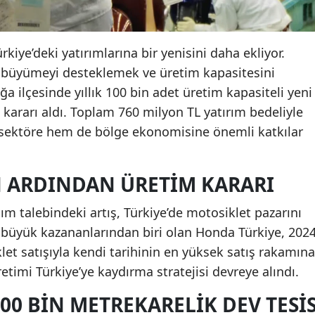
iye’deki yatırımlarına bir yenisini daha ekliyor.
i büyümeyi desteklemek ve üretim kapasitesini
ğa ilçesinde yıllık 100 bin adet üretim kapasiteli yeni
 kararı aldı. Toplam 760 milyon TL yatırım bedeliyle
 sektöre hem de bölge ekonomisine önemli katkılar
 ARDINDAN ÜRETIM KARARI
ım talebindeki artış, Türkiye’de motosiklet pazarını
n büyük kazananlarından biri olan Honda Türkiye, 202
let satışıyla kendi tarihinin en yüksek satış rakamına
üretimi Türkiye’ye kaydırma stratejisi devreye alındı.
100 BIN METREKARELIK DEV TESI