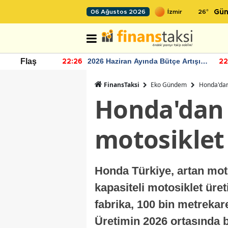
26
°
06 Ağustos 2026
Gün
r seviyesinin
2026 Haziran Ayında Bütçe Artışı
Flaş
22:26
22
Yaşandı
FinansTaksi
Eko Gündem
Honda'dan 
Honda'dan İ
motosiklet 
Honda Türkiye, artan motos
kapasiteli motosiklet üret
fabrika, 100 bin metrekar
Üretimin 2026 ortasında 