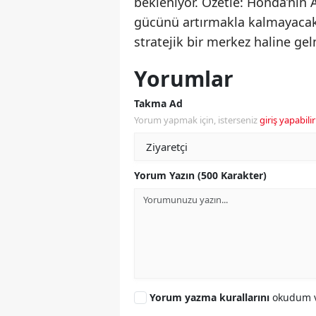
bekleniyor. Özetle: Honda’nın A
gücünü artırmakla kalmayacak
stratejik bir merkez haline ge
Yorumlar
Takma Ad
Yorum yapmak için, isterseniz
giriş yapabilir
Yorum Yazın (500 Karakter)
Yorum yazma kurallarını
okudum v