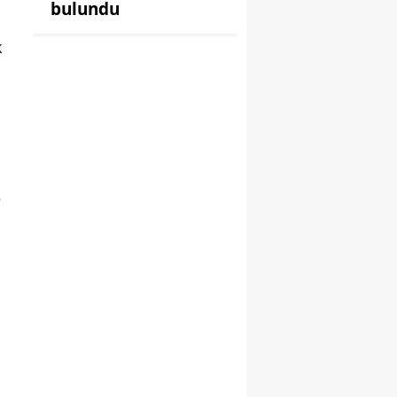
bulundu
k
e