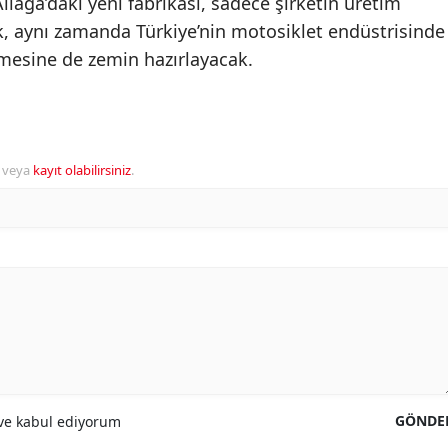
liağa’daki yeni fabrikası, sadece şirketin üretim
, aynı zamanda Türkiye’nin motosiklet endüstrisinde
lmesine de zemin hazırlayacak.
veya
kayıt olabilirsiniz
.
GÖNDE
e kabul ediyorum