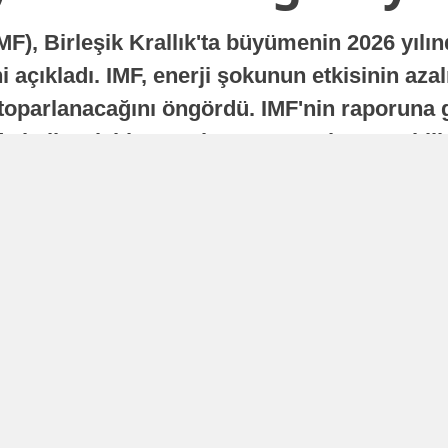
MF), Birleşik Krallık'ta büyümenin 2026 yılı
 açıkladı. IMF, enerji şokunun etkisinin azal
oparlanacağını öngördü. IMF'nin raporuna gö
a istikrarlı bir toparlanma süreci yaşayabilir
Yayınlanma
16 Temmuz 2026 - 22:37