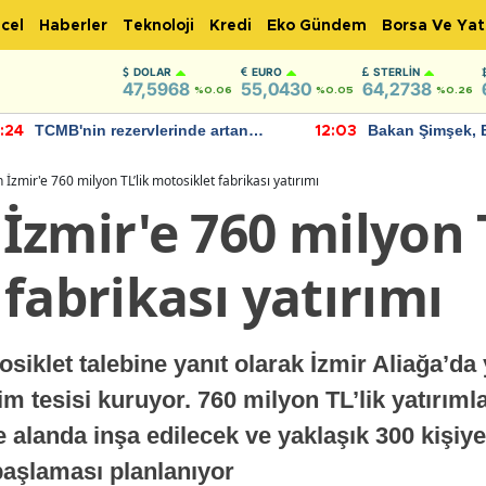
cel
Haberler
Teknoloji
Kredi
Eko Gündem
Borsa Ve Yat
DOLAR
EURO
STERLIN
47,5968
55,0430
64,2738
%0.06
%0.05
%0.26
TCMB'nin rezervlerinde artan
Bakan Şimşek, 
:24
12:03
momentum devam ediyor
için umut verici
bulundu
İzmir'e 760 milyon TL’lik motosiklet fabrikası yatırımı
zmir'e 760 milyon T
fabrikası yatırımı
iklet talebine yanıt olarak İzmir Aliağa’da y
im tesisi kuruyor. 760 milyon TL’lik yatırıml
e alanda inşa edilecek ve yaklaşık 300 kişiy
başlaması planlanıyor