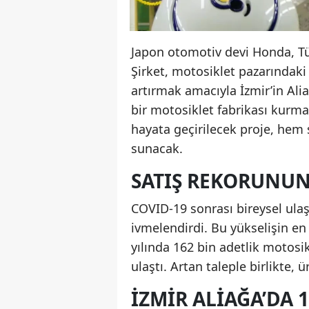
Japon otomotiv devi Honda, Türk
Şirket, motosiklet pazarındak
artırmak amacıyla İzmir’in Alia
bir motosiklet fabrikası kurma
hayata geçirilecek proje, hem
sunacak.
SATIŞ REKORUNUN
COVID-19 sonrası bireysel ulaş
ivmelendirdi. Bu yükselişin e
yılında 162 bin adetlik motosik
ulaştı. Artan taleple birlikte, 
İZMIR ALIAĞA’DA 