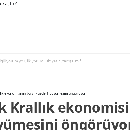
 kaçtır?
 ilgili yorum yok, ilk yorumu siz yazın, tartışalım *
allık ekonomisinin bu yıl yüzde 1 büyümesini öngörüyor
ik Krallık ekonomisi
yümesini öngörüyo