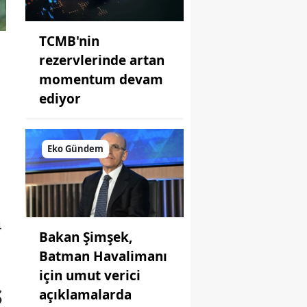
TCMB'nin
rezervlerinde artan
momentum devam
ediyor
Eko Gündem
4
Bakan Şimşek,
Batman Havalimanı
için umut verici
S
açıklamalarda