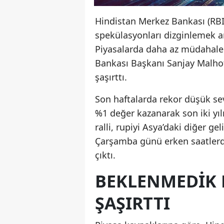
Hindistan Merkez Bankası (RBI)
spekülasyonları dizginlemek a
Piyasalarda daha az müdahale
Bankası Başkanı Sanjay Malhotr
şaşırttı.
Son haftalarda rekor düşük sevi
%1 değer kazanarak son iki yılı
ralli, rupiyi Asya’daki diğer ge
Çarşamba günü erken saatlerde 
çıktı.
BEKLENMEDIK 
ŞAŞIRTTI