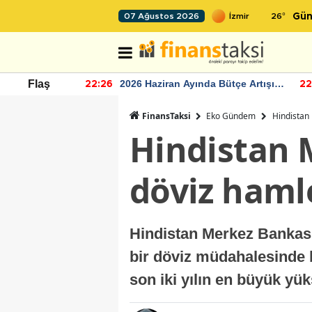
26
°
07 Ağustos 2026
Gün
r seviyesinin
2026 Haziran Ayında Bütçe Artışı
Flaş
22:26
22
Yaşandı
FinansTaksi
Eko Gündem
Hindistan
Hindistan 
döviz haml
Hindistan Merkez Bankası 
bir döviz müdahalesinde b
son iki yılın en büyük yüks