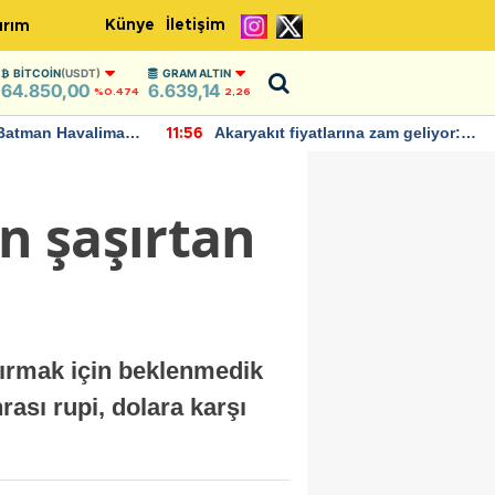
Künye
İletişim
ırım
BITCOIN
(USDT)
GRAM ALTIN
64.850,00
6.639,14
%0.474
2,26
Batman Havalimanı
Akaryakıt fiyatlarına zam geliyor:
11:56
 açıklamalarda
Yeni tarih açıklandı
n şaşırtan
 kırmak için beklenmedik
ası rupi, dolara karşı