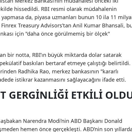
distan Merkez Bankası’nın müdahalesi önceki iki
ekilde hissedildi. RBI resmi olarak müdahalenin
 yapmasa da, piyasa uzmanları bunun 10 ila 11 milya
r. Finrex Treasury Advisors’tan Anil Kumar Bhansali, b
nkası için "daha önce görülmemiş bir ölçek"
n bir notta, RBI’ın büyük miktarda dolar satarak
pekülatif baskıları bertaraf etmeye çalıştığı belirtildi.
rinden Radhika Rao, merkez bankasının "kararlı
dede istikrar kazanmasını sağlayacağını ifade etti.
ET GERGINLIĞI ETKILI OLD
 Başbakan Narendra Modi’nin ABD Başkanı Donald
üşmeden hemen önce gerçekleşti. ABD’nin son yıllard