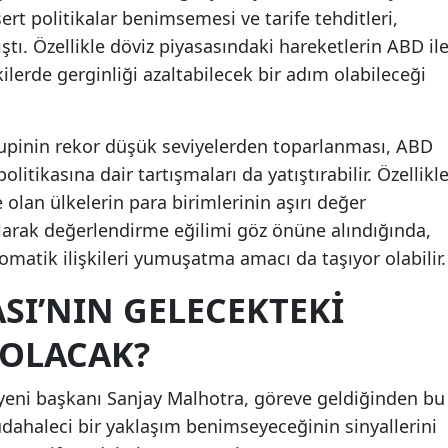
sert politikalar benimsemesi ve tarife tehditleri,
ıştı. Özellikle döviz piyasasındaki hareketlerin ABD il
kilerde gerginliği azaltabilecek bir adım olabileceği
rupinin rekor düşük seviyelerden toparlanması, ABD
olitikasına dair tartışmaları da yatıştırabilir. Özellikl
lan ülkelerin para birimlerinin aşırı değer
arak değerlendirme eğilimi göz önüne alındığında,
omatik ilişkileri yumuşatma amacı da taşıyor olabilir.
SI’NIN GELECEKTEKI
 OLACAK?
yeni başkanı Sanjay Malhotra, göreve geldiğinden bu
dahaleci bir yaklaşım benimseyeceğinin sinyallerini