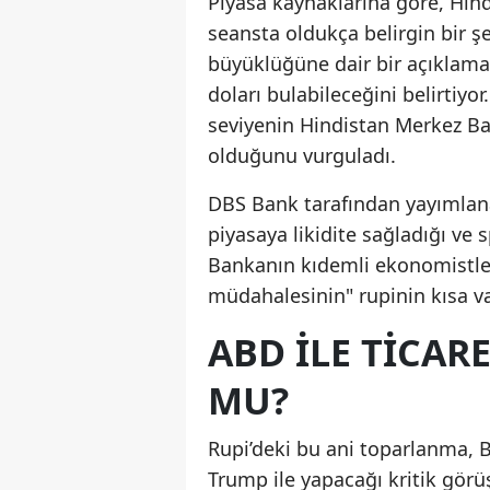
Piyasa kaynaklarına göre, Hin
seansta oldukça belirgin bir ş
büyüklüğüne dair bir açıklama
doları bulabileceğini belirtiyo
seviyenin Hindistan Merkez Ba
olduğunu vurguladı.
DBS Bank tarafından yayımlana
piyasaya likidite sağladığı ve s
Bankanın kıdemli ekonomistle
müdahalesinin" rupinin kısa va
ABD ILE TICAR
MU?
Rupi’deki bu ani toparlanma,
Trump ile yapacağı kritik gör