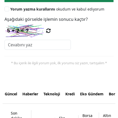
Yorum yazma kurallarını
okudum ve kabul ediyorum
Aşağıdaki görselde işlemin sonucu kaçtır?
* Bu içerik ile ilgili yorum yok, ilk yorumu siz yazın, tartışalım *
Güncel
Haberler
Teknoloji
Kredi
Eko Gündem
Bors
Son
Borsa
Altın