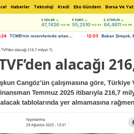
cel
Haberler
Teknoloji
Kredi
Eko Gündem
Borsa Ve Yat
DOLAR
EURO
STERLIN
47,7436
55,2510
64,4811
%0.18
%0.32
%0.38
TCMB'nin rezervlerinde artan
Bakan Şimşek, 
:24
12:03
momentum devam ediyor
için umut verici
bulundu
 TVF’den alacağı 216,7 milyar TL
TVF’den alacağı 216
oşkun Cangöz’ün çalışmasına göre, Türkiye 
 finansman Temmuz 2025 itibarıyla 216,7 mily
 alacak tablolarında yer almamasına rağmen 
Yayınlanma
29 Ağustos 2025 - 13:31