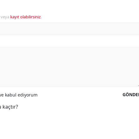
veya
kayıt olabilirsiniz
.
GÖNDE
e kabul ediyorum
 kaçtır?