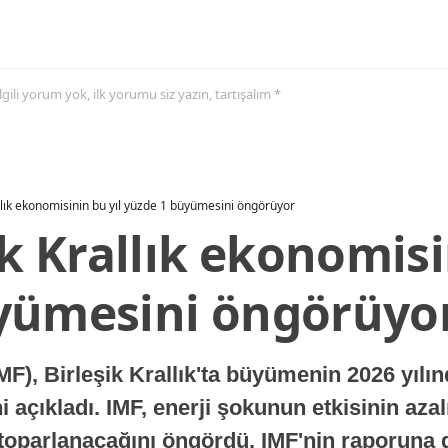
 ilgili yorum yok, ilk yorumu siz yazın, tartışalım *
allık ekonomisinin bu yıl yüzde 1 büyümesini öngörüyor
ik Krallık ekonomisi
yümesini öngörüyo
MF), Birleşik Krallık'ta büyümenin 2026 yılı
 açıkladı. IMF, enerji şokunun etkisinin azal
oparlanacağını öngördü. IMF'nin raporuna gö