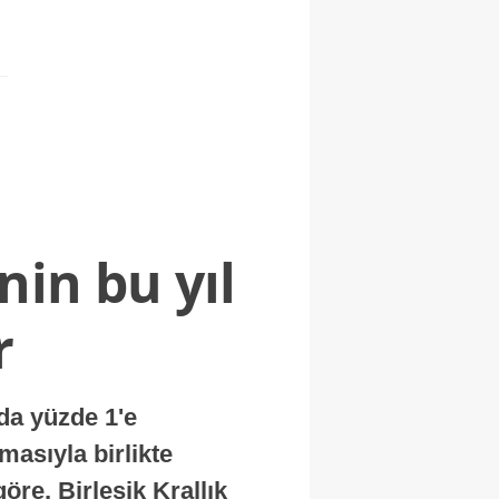
nin bu yıl
r
nda yüzde 1'e
masıyla birlikte
re, Birleşik Krallık