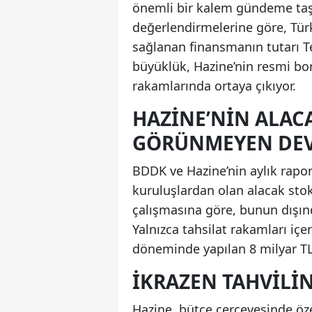
önemli bir kalem gündeme taşı
değerlendirmelerine göre, Türki
sağlanan finansmanın tutarı Te
büyüklük, Hazine’nin resmi bor
rakamlarında ortaya çıkıyor.
HAZINE’NIN ALAC
GÖRÜNMEYEN DEV
BDDK ve Hazine’nin aylık rapor
kuruluşlardan olan alacak stok
çalışmasına göre, bunun dışınd
Yalnızca tahsilat rakamları i
döneminde yapılan 8 milyar TL’l
İKRAZEN TAHVILI
Hazine, bütçe çerçevesinde öze