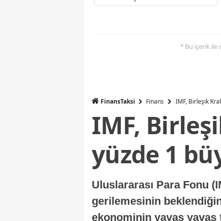
* Bu içerik ile
FinansTaksi
Finans
IMF, Birleşik Kr
IMF, Birleş
yüzde 1 bü
Uluslararası Para Fonu (I
gerilemesinin beklendiğini
ekonominin yavaş yavaş t