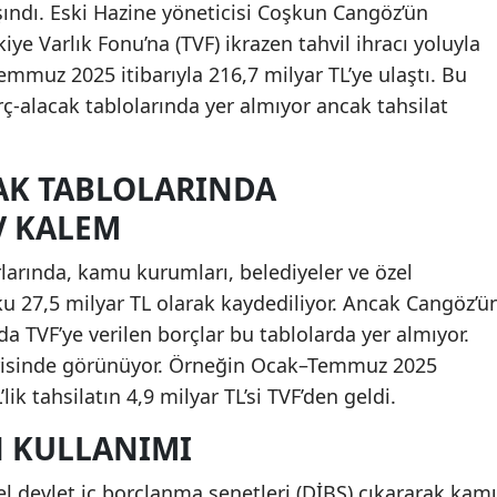
ndı. Eski Hazine yöneticisi Coşkun Cangöz’ün
ye Varlık Fonu’na (TVF) ikrazen tahvil ihracı yoluyla
mmuz 2025 itibarıyla 216,7 milyar TL’ye ulaştı. Bu
ç-alacak tablolarında yer almıyor ancak tahsilat
AK TABLOLARINDA
 KALEM
larında, kamu kurumları, belediyeler ve özel
u 27,5 milyar TL olarak kaydediliyor. Ancak Cangöz’ü
a TVF’ye verilen borçlar bu tablolarda yer almıyor.
çerisinde görünüyor. Örneğin Ocak–Temmuz 2025
ik tahsilatın 4,9 milyar TL’si TVF’den geldi.
N KULLANIMI
l devlet iç borçlanma senetleri (DİBS) çıkararak kam