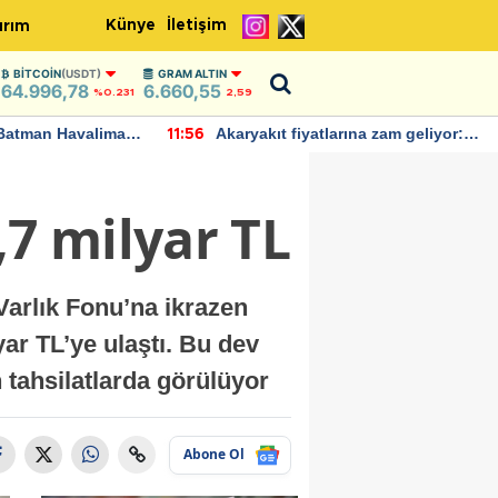
Künye
İletişim
ırım
BITCOIN
(USDT)
GRAM ALTIN
64.996,78
6.660,55
%0.231
2,59
Batman Havalimanı
Akaryakıt fiyatlarına zam geliyor:
11:56
 açıklamalarda
Yeni tarih açıklandı
,7 milyar TL
Varlık Fonu’na ikrazen
ar TL’ye ulaştı. Bu dev
tahsilatlarda görülüyor
Abone Ol