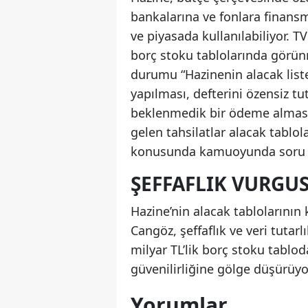
bankalarına ve fonlara finansma
ve piyasada kullanılabiliyor. 
borç stoku tablolarında görünm
durumu “Hazinenin alacak list
yapılması, defterini özensiz 
beklenmedik bir ödeme almasın
gelen tahsilatlar alacak tabl
konusunda kamuoyunda soru iş
ŞEFFAFLIK VURGU
Hazine’nin alacak tablolarını
Cangöz, şeffaflık ve veri tutar
milyar TL’lik borç stoku tablo
güvenilirliğine gölge düşürüy
Yorumlar