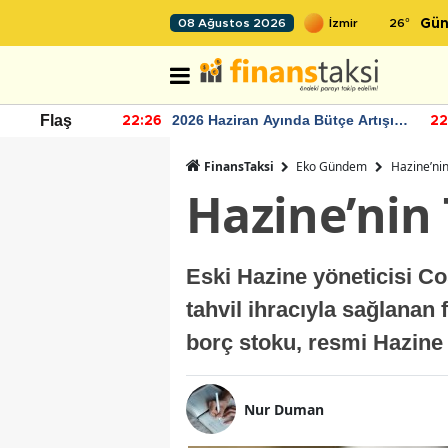
26
°
08 Ağustos 2026
Gün
r seviyesinin
2026 Haziran Ayında Bütçe Artışı
Flaş
22:26
22
Yaşandı
FinansTaksi
Eko Gündem
Hazine’nin
Hazine’nin 
Eski Hazine yöneticisi C
tahvil ihracıyla sağlanan
borç stoku, resmi Hazine
Nur Duman