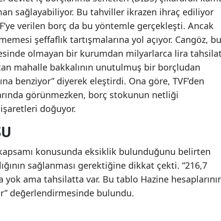
n sağlayabiliyor. Bu tahviller ikrazen ihraç ediliyor
TVF’ye verilen borç da bu yöntemle gerçekleşti. Ancak
emesi şeffaflık tartışmalarına yol açıyor. Cangöz, b
esinde olmayan bir kurumdan milyarlarca lira tahsila
tutan mahalle bakkalının unutulmuş bir borçludan
a benziyor” diyerek eleştirdi. Ona göre, TVF’den
olarında görünmezken, borç stokunun netliği
aretleri doğuyor.
SU
n kapsamı konusunda eksiklik bulunduğunu belirten
lılığının sağlanması gerektiğine dikkat çekti. “216,7
da yok ama tahsilatta var. Bu tablo Hazine hesaplarını
or” değerlendirmesinde bulundu.