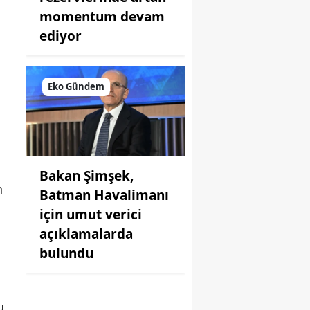
momentum devam
ediyor
Eko Gündem
Bakan Şimşek,
n
Batman Havalimanı
için umut verici
açıklamalarda
bulundu
u