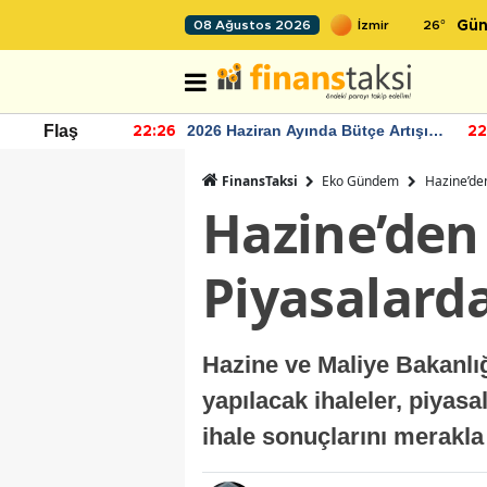
26
°
08 Ağustos 2026
Gün
r seviyesinin
2026 Haziran Ayında Bütçe Artışı
Flaş
22:26
22
Yaşandı
FinansTaksi
Eko Gündem
Hazine’den
Hazine’den k
Piyasalarda
Hazine ve Maliye Bakanlığı
yapılacak ihaleler, piyasal
ihale sonuçlarını merakla