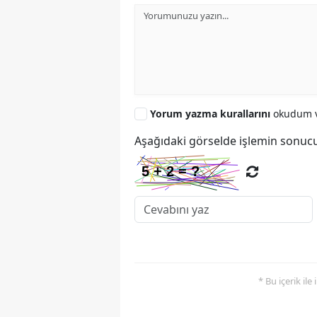
Yorum yazma kurallarını
okudum v
Aşağıdaki görselde işlemin sonucu
* Bu içerik ile