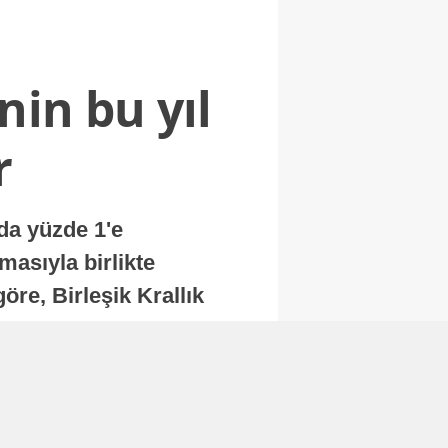
nin bu yıl
r
nda yüzde 1'e
masıyla birlikte
re, Birleşik Krallık
.
Abone Ol