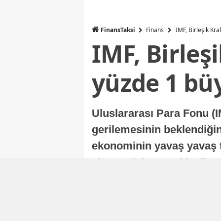
FinansTaksi
Finans
IMF, Birleşik Kr
IMF, Birleş
yüzde 1 bü
Uluslararası Para Fonu (I
gerilemesinin beklendiğini
ekonominin yavaş yavaş t
ekonomisi, sonraki yıllard
Nur Duman