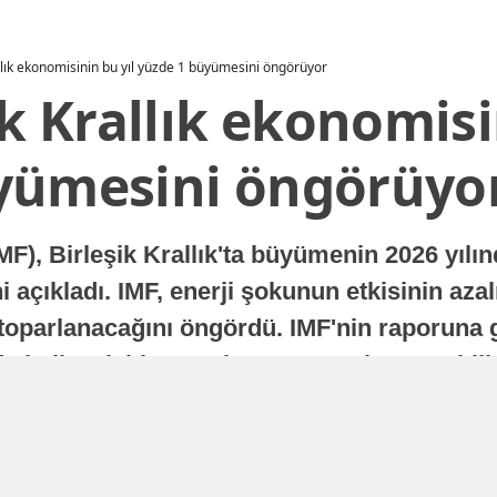
allık ekonomisinin bu yıl yüzde 1 büyümesini öngörüyor
ik Krallık ekonomisi
yümesini öngörüyo
MF), Birleşik Krallık'ta büyümenin 2026 yılı
 açıkladı. IMF, enerji şokunun etkisinin azal
oparlanacağını öngördü. IMF'nin raporuna gö
a istikrarlı bir toparlanma süreci yaşayabilir
Yayınlanma
16 Temmuz 2026 - 22:37