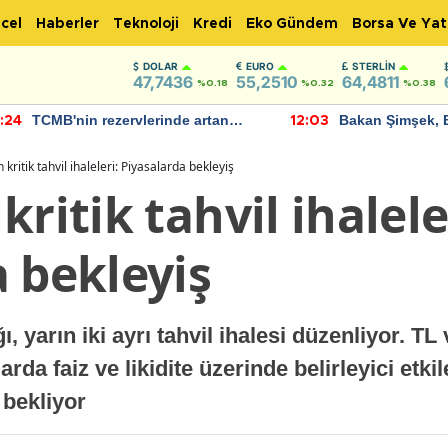
cel
Haberler
Teknoloji
Kredi
Eko Gündem
Borsa Ve Yat
DOLAR
EURO
STERLIN
47,7436
55,2510
64,4811
%0.18
%0.32
%0.38
TCMB'nin rezervlerinde artan
Bakan Şimşek, 
:24
12:03
momentum devam ediyor
için umut verici
bulundu
 kritik tahvil ihaleleri: Piyasalarda bekleyiş
ritik tahvil ihalele
 bekleyiş
, yarın iki ayrı tahvil ihalesi düzenliyor. TL
arda faiz ve likidite üzerinde belirleyici etki
 bekliyor