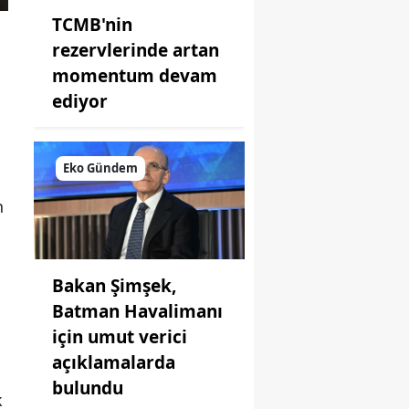
TCMB'nin
rezervlerinde artan
momentum devam
ediyor
Eko Gündem
n
Bakan Şimşek,
Batman Havalimanı
için umut verici
açıklamalarda
bulundu
k