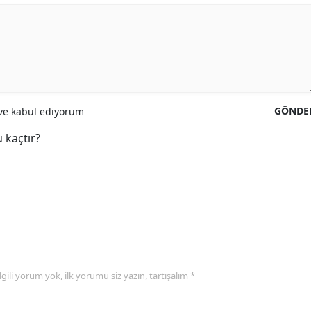
GÖNDE
e kabul ediyorum
 kaçtır?
 ilgili yorum yok, ilk yorumu siz yazın, tartışalım *