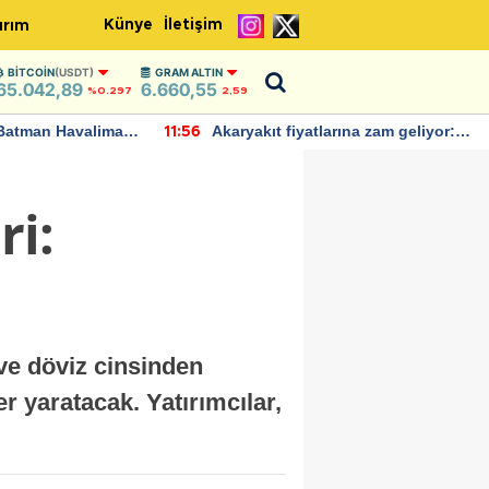
Künye
İletişim
ırım
BITCOIN
(USDT)
GRAM ALTIN
65.042,89
6.660,55
%0.297
2,59
Batman Havalimanı
Akaryakıt fiyatlarına zam geliyor:
11:56
 açıklamalarda
Yeni tarih açıklandı
ri:
 ve döviz cinsinden
ler yaratacak. Yatırımcılar,