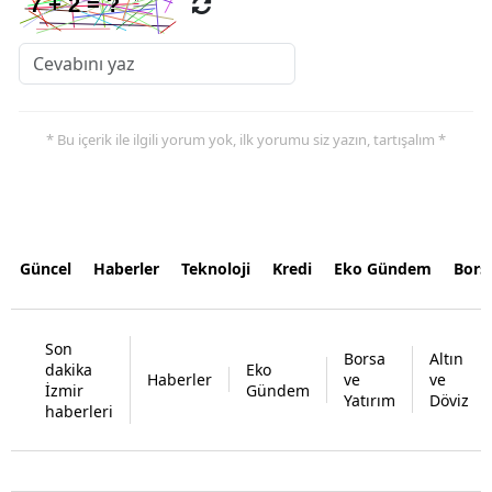
* Bu içerik ile ilgili yorum yok, ilk yorumu siz yazın, tartışalım *
Güncel
Haberler
Teknoloji
Kredi
Eko Gündem
Bors
Son
Borsa
Altın
dakika
Eko
Haberler
ve
ve
İzmir
Gündem
Yatırım
Döviz
haberleri