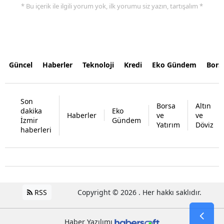
* Bu içerik ile ilgili yorum yok, ilk yorumu siz yazın, tartışalım *
Güncel
Haberler
Teknoloji
Kredi
Eko Gündem
Bors
Son
Borsa
Altın
dakika
Eko
Haberler
ve
ve
İzmir
Gündem
Yatırım
Döviz
haberleri
RSS
Copyright © 2026 . Her hakkı saklıdır.
Haber Yazılımı