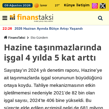
Künye
İletişim
09 Ağustos 2026
27
°
2026 Haziran Ayında Bütçe Artışı Yaşandı
22:26
FinansTaksi
Eko Gündem
Hazine taşınmazlarında
işgal 4 yılda 5 kat arttı
Sayıştay’ın 2024 yılı denetim raporu, Hazine’ye
ait taşınmazlarda işgal sorununun büyüdüğünü
ortaya koydu. Tahliye mekanizmasının etkin
işletilmemesi nedeniyle 2021’de 82 bin olan
işgal sayısı, 2024’te 406 bine yükseldi. Bu
süreçte elde edilen ecrimisil geliri de 681 milyon