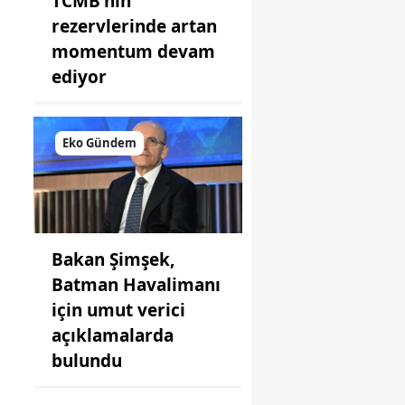
TCMB'nin
rezervlerinde artan
momentum devam
ediyor
Eko Gündem
Bakan Şimşek,
Batman Havalimanı
için umut verici
açıklamalarda
bulundu