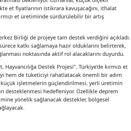
yaratması bekleniyor. Uzmanlar, küçük ölçekli
kte et fiyatlarının istikrara kavuşacağını, ithalat
ırmızı et üretiminde sürdürülebilir bir artış
Merkez Birliği de projeye tam destek verdiğini açıkladı.
 sürece katkı sağlamaya hazır olduklarını belirterek,
ağlanması noktasında aktif rol alacaklarını duyurdu.
, Hayvancılığa Destek Projesi", Türkiye’de kırmızı et
iyi hem de tüketiciyi rahatlatacak önemli bir adım
e küçük işletmelerin güçlendirilmesi, yerli üretimin
nın desteklenmesi hedefleniyor. Özellikle deprem
imine yönelik sağlanacak destekler, bölgesel
ağlayacak.