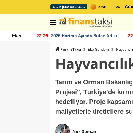
26
°
06 Ağustos 2026
Gün
r seviyesinin
2026 Haziran Ayında Bütçe Artışı
Flaş
22:26
22
Yaşandı
FinansTaksi
Eko Gündem
Hayvancıl
Hayvancılı
Tarım ve Orman Bakanlığı
Projesi", Türkiye’de kırmı
hedefliyor. Proje kapsam
maliyetlerle üreticilere s
Nur Duman