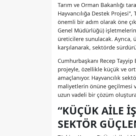
Tarım ve Orman Bakanlığı taraf
Hayvancılığa Destek Projesi", T
önemli bir adım olarak öne çık
Genel Müdürlüğü) işletmeleri
üreticilere sunulacak. Ayrıca, ü
karşılanarak, sektörde sürdürü
Cumhurbaşkanı Recep Tayyip E
projeyle, özellikle küçük ve ort
amaçlanıyor. Hayvancılık sekt
maliyetlerin önüne geçilmesi ve
uzun vadeli bir çözüm oluştur
“KÜÇÜK AILE İ
SEKTÖR GÜÇLE