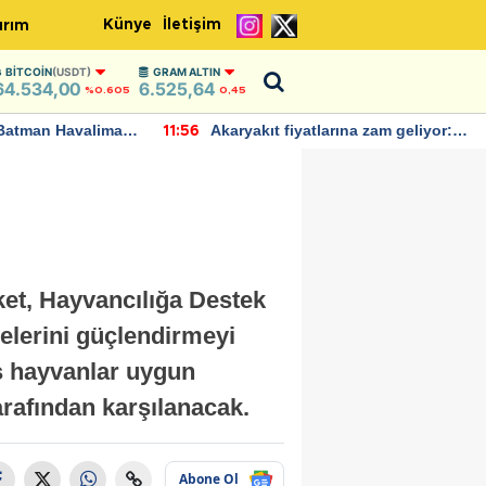
Künye
İletişim
ırım
BITCOIN
(USDT)
GRAM ALTIN
64.534,00
6.525,64
%0.605
0,45
Batman Havalimanı
Akaryakıt fiyatlarına zam geliyor:
11:56
 açıklamalarda
Yeni tarih açıklandı
ket, Hayvancılığa Destek
melerini güçlendirmeyi
ş hayvanlar uygun
tarafından karşılanacak.
Abone Ol