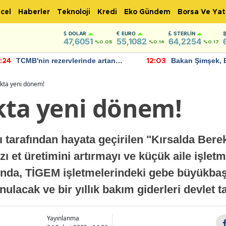
cel
Haberler
Teknoloji
Kredi
Eko Gündem
Borsa Ve Yat
DOLAR
EURO
STERLIN
47,6051
55,1082
64,2254
%0.05
%0.14
%0.17
TCMB'nin rezervlerinde artan
Bakan Şimşek, 
:24
12:03
momentum devam ediyor
için umut verici
bulundu
ıkta yeni dönem!
kta yeni dönem!
 tarafından hayata geçirilen "Kırsalda Bere
zı et üretimini artırmayı ve küçük aile işlet
ında, TİGEM işletmelerindeki gebe büyükba
unulacak ve bir yıllık bakım giderleri devlet 
Yayınlanma