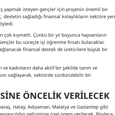
iş yapmak isteyen gençler için projenin önemli bir
 devletin sağladığı finansal kolaylıkların sektöre yen
öyledi.
in çok kıymetli. Çünkü bir yıl boyunca hayvanların
ençler bu süreçte işi öğrenme fırsatı bulacaklar.
sağlanacak finansal destek de üreticilere büyük bir
n ve kadınların daha aktif bir şekilde tarım ve
ını sağlayarak, sektörde sürdürülebilir bir
SINE ÖNCELIK VERILECEK
aş, Hatay, Adıyaman, Malatya ve Gaziantep gibi
yvancılığın gelişimine özel önem verilecek. Böylece,