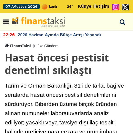
Künye
İletişim
07 Ağustos 2026
26
°
2026 Haziran Ayında Bütçe Artışı Yaşandı
22:26
FinansTaksi
Eko Gündem
Hasat öncesi pestisit
denetimi sıkılaştı
Tarım ve Orman Bakanlığı, 81 ilde tarla, bağ ve
seralarda hasat öncesi pestisit denetimlerini
sürdürüyor. Biberden üzüme birçok üründen
alınan numuneler laboratuvarlarda analiz
ediliyor; yasaklı veya tavsiye dışı ilaç tespiti
halinde üreticiye para cezası ve ürün imhası