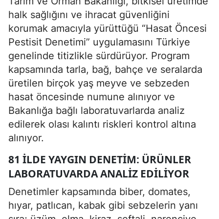
Tarım ve Orman Bakanlığı, bitkisel üretimde
halk sağlığını ve ihracat güvenliğini
korumak amacıyla yürüttüğü “Hasat Öncesi
Pestisit Denetimi” uygulamasını Türkiye
genelinde titizlikle sürdürüyor. Program
kapsamında tarla, bağ, bahçe ve seralarda
üretilen birçok yaş meyve ve sebzeden
hasat öncesinde numune alınıyor ve
Bakanlığa bağlı laboratuvarlarda analiz
edilerek olası kalıntı riskleri kontrol altına
alınıyor.
81 İLDE YAYGIN DENETIM: ÜRÜNLER
LABORATUVARDA ANALIZ EDILIYOR
Denetimler kapsamında biber, domates,
hıyar, patlıcan, kabak gibi sebzelerin yanı
sıra; üzüm, elma, kiraz, şeftali, narenciye