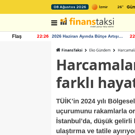
26
°
08 Ağustos 2026
Gün
r seviyesinin
2026 Haziran Ayında Bütçe Artışı
Flaş
22:26
22
Yaşandı
FinansTaksi
Eko Gündem
Harcamalar
Harcamalard
farklı haya
TÜİK’in 2024 yılı Bölgese
uçurumunu rakamlarla ort
İstanbul’da, düşük gelirli
ulaştırma ve tatile ayırıy