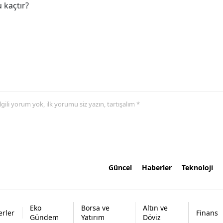
 kaçtır?
 ilgili yorum yok, ilk yorumu siz yazın, tartışalım *
Güncel
Haberler
Teknoloji
Eko
Borsa ve
Altın ve
rler
Finans
Gündem
Yatırım
Döviz