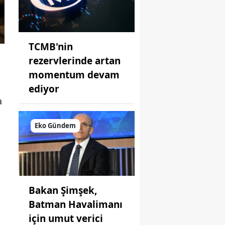
TCMB'nin
rezervlerinde artan
momentum devam
ediyor
a
Eko Gündem
Bakan Şimşek,
Batman Havalimanı
için umut verici