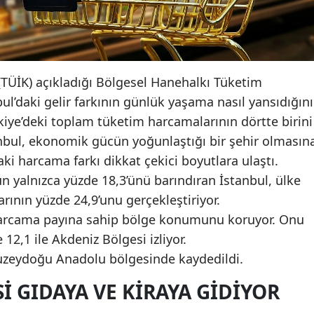
(TÜİK) açıkladığı Bölgesel Hanehalkı Tüketim
ul’daki gelir farkının günlük yaşama nasıl yansıdığını
iye’deki toplam tüketim harcamalarının dörtte birini
anbul, ekonomik gücün yoğunlaştığı bir şehir olmasın
ki harcama farkı dikkat çekici boyutlara ulaştı.
n yalnızca yüzde 18,3’ünü barındıran İstanbul, ülke
ının yüzde 24,9’unu gerçekleştiriyor.
harcama payına sahip bölge konumunu koruyor. Onu
12,1 ile Akdeniz Bölgesi izliyor.
uzeydoğu Anadolu bölgesinde kaydedildi.
 GIDAYA VE KIRAYA GIDIYOR