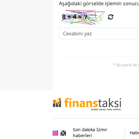
Aşağıdaki görselde işlemin sonucu
* Bu içerik ile
Son dakika İzmir
Habe
haberleri