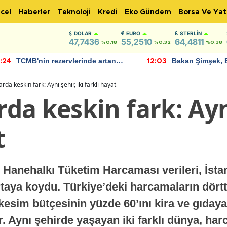
cel
Haberler
Teknoloji
Kredi
Eko Gündem
Borsa Ve Yat
DOLAR
EURO
STERLIN
47,7436
55,2510
64,4811
%0.18
%0.32
%0.38
TCMB'nin rezervlerinde artan
Bakan Şimşek, 
:24
12:03
momentum devam ediyor
için umut verici
bulundu
da keskin fark: Aynı şehir, iki farklı hayat
a keskin fark: Aynı
t
l Hanehalkı Tüketim Harcaması verileri, İstan
aya koydu. Türkiye’deki harcamaların dörtte
 kesim bütçesinin yüzde 60’ını kira ve gıdaya
or. Aynı şehirde yaşayan iki farklı dünya, h