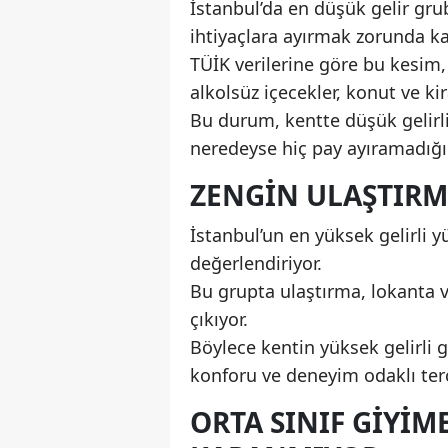
İstanbul’da en düşük gelir gru
ihtiyaçlara ayırmak zorunda kal
TÜİK verilerine göre bu kesim,
alkolsüz içecekler, konut ve ki
Bu durum, kentte düşük gelirli
neredeyse hiç pay ayıramadığın
ZENGIN ULAŞTIRM
İstanbul’un en yüksek gelirli y
değerlendiriyor.
Bu grupta ulaştırma, lokanta 
çıkıyor.
Böylece kentin yüksek gelirli 
konforu ve deneyim odaklı terc
ORTA SINIF GIYIM