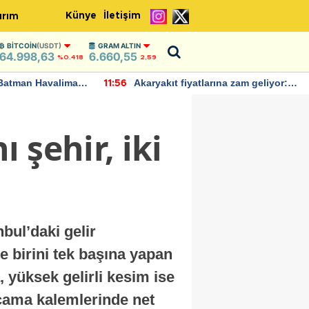
Künye
İletişim
ırım
BITCOIN
(USDT)
GRAM ALTIN
64.998,63
6.660,55
%0.418
2,59
Batman Havalimanı
Akaryakıt fiyatlarına zam geliyor:
11:56
 açıklamalarda
Yeni tarih açıklandı
 şehir, iki
bul’daki gelir
 birini tek başına yapan
, yüksek gelirli kesim ise
arcama kalemlerinde net