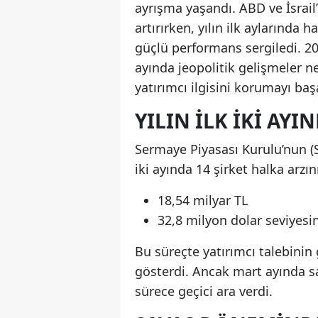
ayrışma yaşandı. ABD ve İsrail’
artırırken, yılın ilk aylarında h
güçlü performans sergiledi. 202
ayında jeopolitik gelişmeler ne
yatırımcı ilgisini korumayı baş
YILIN İLK İKI AY
Sermaye Piyasası Kurulu’nun (SP
iki ayında 14 şirket halka arz
18,54 milyar TL
32,8 milyon dolar seviyesin
Bu süreçte yatırımcı talebinin
gösterdi. Ancak mart ayında sa
sürece geçici ara verdi.