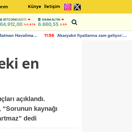
Künye
İletişim
ırım
BITCOIN
(USDT)
GRAM ALTIN
64.912,00
6.660,55
%0.878
2,59
Batman Havalimanı
Akaryakıt fiyatlarına zam geliyor:
11:56
 açıklamalarda
Yeni tarih açıklandı
eki en
ları açıklandı.
k, “Sorunun kaynağı
artmaz” dedi