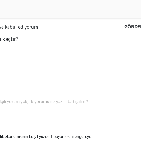
GÖNDE
e kabul ediyorum
 kaçtır?
 ilgili yorum yok, ilk yorumu siz yazın, tartışalım *
allık ekonomisinin bu yıl yüzde 1 büyümesini öngörüyor