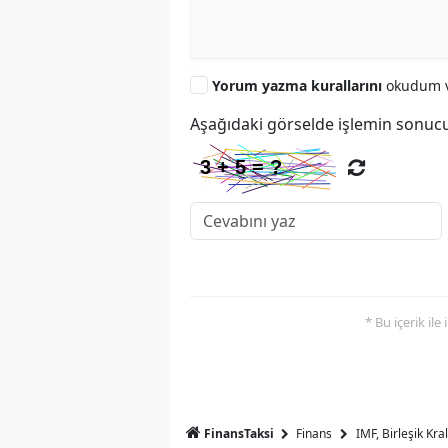
Yorum yazma kurallarını
okudum v
Aşağıdaki görselde işlemin sonucu
* Bu içerik ile
FinansTaksi
Finans
IMF, Birleşik Kr