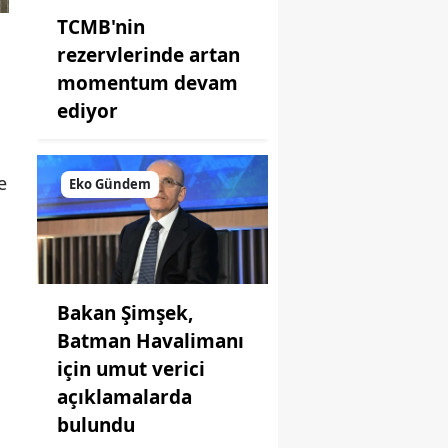
TCMB'nin
rezervlerinde artan
momentum devam
ediyor
e
Eko Gündem
Bakan Şimşek,
Batman Havalimanı
için umut verici
açıklamalarda
bulundu