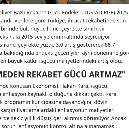
liyet Bazlı Rekabet Gücü Endeksi (TÜSİAD RGE) 2025
ıklandı. Verilere göre Türkiye, ihracat rekabetinde son
 birinde bulunuyor. İkinci çeyrekte sınırlı bir
s hâlâ 2015 seviyelerinin altında seyrediyor.
 ikinci çeyrekte yüzde 3,0 artış göstererek 88,7
da bakıldığında endeks geçen yılın aynı dönemine gör
 en büyük katkı, işgücü maliyetlerindeki artış oldu.
MEDEN REKABET GÜCÜ ARTMAZ”
inde konuşan Ekonomist Hakan Kara, işgücü
da enflasyon kaynaklı olduğuna dikkat çekti. Kara,
 programın kur çıpasına dayandığını, döviz
karşın fiyatlamalardaki enflasyonun maliyetleri
tlerde sekiz yıllık düşüş geri alınmış görünüyor. Ancak
; sorun, enflasyonun kontrol altına alınamaması.