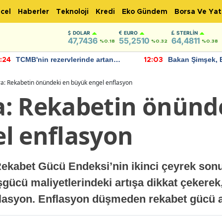
cel
Haberler
Teknoloji
Kredi
Eko Gündem
Borsa Ve Yat
DOLAR
EURO
STERLIN
47,7436
55,2510
64,4811
%0.18
%0.32
%0.38
TCMB'nin rezervlerinde artan
Bakan Şimşek, 
:24
12:03
momentum devam ediyor
için umut verici
bulundu
a: Rekabetin önündeki en büyük engel enflasyon
: Rekabetin önünd
l enflasyon
ekabet Gücü Endeksi’nin ikinci çeyrek sonuç
gücü maliyetlerindeki artışa dikkat çekere
nflasyon. Enflasyon düşmeden rekabet gücü 