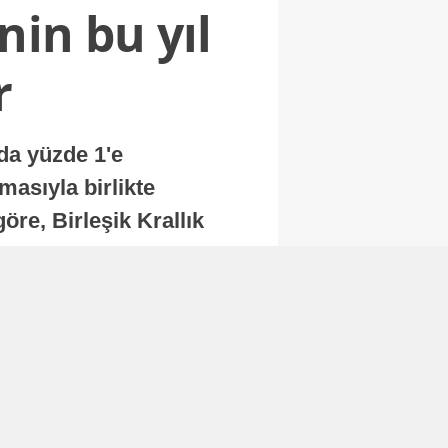
nin bu yıl
r
nda yüzde 1'e
masıyla birlikte
re, Birleşik Krallık
.
Abone Ol
Finans