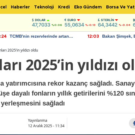
cel
Haberler
Teknoloji
Kredi
Eko Gündem
Borsa Ve Yat
DOLAR
EURO
STERLIN
47,7033
55,0634
64,3442
%0.06
%-0.13
%-0.04
TCMB'nin rezervlerinde artan
Bakan Şimşek, 
:24
12:03
momentum devam ediyor
için umut verici
bulundu
arı 2025’in yıldızı oldu
rı 2025’in yıldızı o
a yatırımcısına rekor kazanç sağladı. Sanayi 
e dayalı fonların yıllık getirilerini %120 sın
 yerleşmesini sağladı
Yayınlanma
12 Aralık 2025 - 11:34