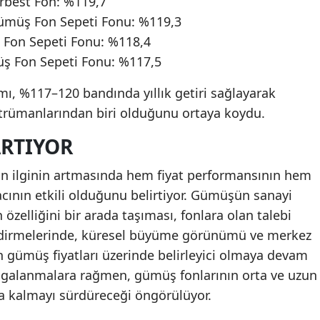
rbest Fon: %119,7
Gümüş Fon Sepeti Fonu: %119,3
 Fon Sepeti Fonu: %118,4
ş Fon Sepeti Fonu: %117,5
mı, %117–120 bandında yıllık getiri sağlayarak
trümanlarından biri olduğunu ortaya koydu.
ARTIYOR
an ilginin artmasında hem fiyat performansının hem
acının etkili olduğunu belirtiyor. Gümüşün sanayi
 özelliğini bir arada taşıması, fonlara olan talebi
endirmelerinde, küresel büyüme görünümü ve merkez
ın gümüş fiyatları üzerinde belirleyici olmaya devam
algalanmalara rağmen, gümüş fonlarının orta ve uzun
da kalmayı sürdüreceği öngörülüyor.