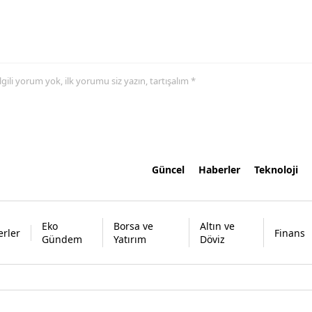
 ilgili yorum yok, ilk yorumu siz yazın, tartışalım *
Güncel
Haberler
Teknoloji
Eko
Borsa ve
Altın ve
rler
Finans
Gündem
Yatırım
Döviz