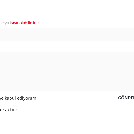
veya
kayıt olabilirsiniz
.
GÖNDE
e kabul ediyorum
 kaçtır?