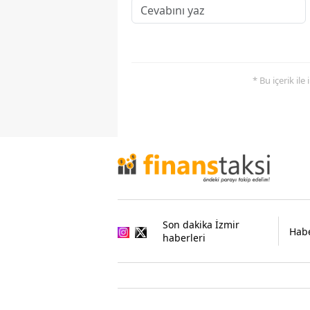
* Bu içerik ile
Son dakika İzmir
Habe
haberleri