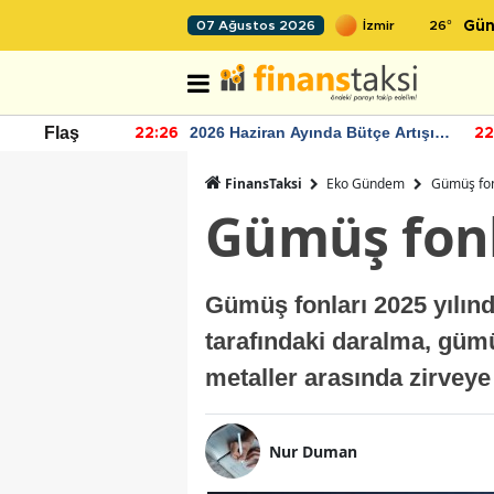
26
°
07 Ağustos 2026
Gün
r seviyesinin
2026 Haziran Ayında Bütçe Artışı
Flaş
22:26
22
Yaşandı
FinansTaksi
Eko Gündem
Gümüş fonl
Gümüş fonla
Gümüş fonları 2025 yılınd
tarafındaki daralma, gümüş
metaller arasında zirveye
Nur Duman