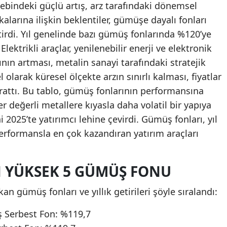
lebindeki güçlü artış, arz tarafındaki dönemsel
ikalarına ilişkin beklentiler, gümüşe dayalı fonları
tirdi. Yıl genelinde bazı gümüş fonlarında %120’ye
Elektrikli araçlar, yenilenebilir enerji ve elektronik
ın artması, metalin sanayi tarafındaki stratejik
 olarak küresel ölçekte arzın sınırlı kalması, fiyatlar
rattı. Bu tablo, gümüş fonlarının performansına
r değerli metallere kıyasla daha volatil bir yapıya
 2025’te yatırımcı lehine çevirdi. Gümüş fonları, yıl
erformansla en çok kazandıran yatırım araçları
EN YÜKSEK 5 GÜMÜŞ FONU
an gümüş fonları ve yıllık getirileri şöyle sıralandı:
 Serbest Fon: %119,7