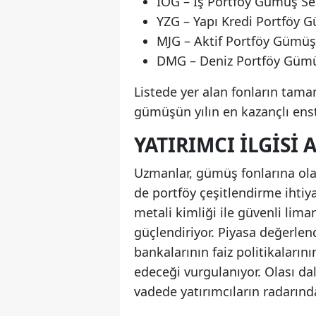
IOG – İş Portföy Gümüş Se
YZG – Yapı Kredi Portföy 
MJG – Aktif Portföy Gümüş
DMG – Deniz Portföy Gümü
Listede yer alan fonların tama
gümüşün yılın en kazançlı ens
YATIRIMCI İLGISI 
Uzmanlar, gümüş fonlarına ol
de portföy çeşitlendirme ihtiy
metali kimliği ile güvenli liman
güçlendiriyor. Piyasa değerl
bankalarının faiz politikaların
edeceği vurgulanıyor. Olası d
vadede yatırımcıların radarın