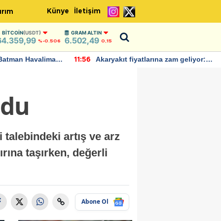
Künye
İletişim
ırım
BITCOIN
(USDT)
GRAM ALTIN
64.359,99
6.502,49
%-0.506
0,15
Batman Havalimanı
Akaryakıt fiyatlarına zam geliyor:
11:56
 açıklamalarda
Yeni tarih açıklandı
ldu
talebindeki artış ve arz
ırına taşırken, değerli
Abone Ol