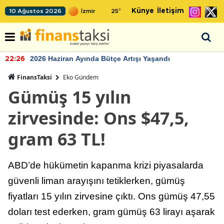
Künye
İletişim
10 Ağustos 2026
25
°
2026 Haziran Ayında Bütçe Artışı Yaşandı
22:26
FinansTaksi
Eko Gündem
Gümüş 15 yılın
zirvesinde: Ons $47,5,
gram 63 TL!
ABD’de hükümetin kapanma krizi piyasalarda
güvenli liman arayışını tetiklerken, gümüş
fiyatları 15 yılın zirvesine çıktı. Ons gümüş 47,55
doları test ederken, gram gümüş 63 lirayı aşarak