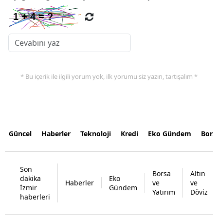
* Bu içerik ile ilgili yorum yok, ilk yorumu siz yazın, tartışalım *
Güncel
Haberler
Teknoloji
Kredi
Eko Gündem
Bors
Son
Borsa
Altın
dakika
Eko
Haberler
ve
ve
İzmir
Gündem
Yatırım
Döviz
haberleri