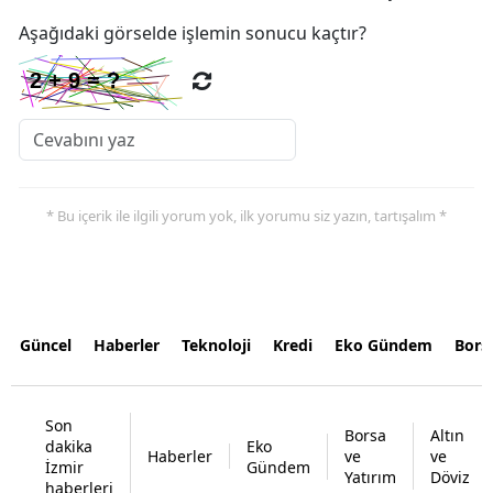
Aşağıdaki görselde işlemin sonucu kaçtır?
* Bu içerik ile ilgili yorum yok, ilk yorumu siz yazın, tartışalım *
Güncel
Haberler
Teknoloji
Kredi
Eko Gündem
Bors
Son
Borsa
Altın
dakika
Eko
Haberler
ve
ve
İzmir
Gündem
Yatırım
Döviz
haberleri