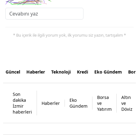
* Bu içerik ile ilgili yorum yok, ilk yorumu siz yazın, tartışalım *
Güncel
Haberler
Teknoloji
Kredi
Eko Gündem
Bors
Son
Borsa
Altın
dakika
Eko
Haberler
ve
ve
İzmir
Gündem
Yatırım
Döviz
haberleri