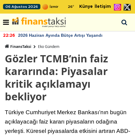
Künye
İletişim
06 Ağustos 2026
26
°
2026 Haziran Ayında Bütçe Artışı Yaşandı
22:26
FinansTaksi
Eko Gündem
Gözler TCMB’nin faiz
kararında: Piyasalar
kritik açıklamayı
bekliyor
Türkiye Cumhuriyet Merkez Bankası’nın bugün
açıklayacağı faiz kararı piyasaların odağına
yerleşti. Küresel piyasalarda etkisini artıran ABD-