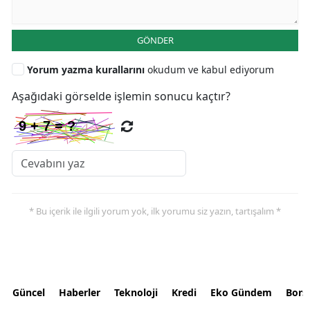
GÖNDER
Yorum yazma kurallarını
okudum ve kabul ediyorum
Aşağıdaki görselde işlemin sonucu kaçtır?
* Bu içerik ile ilgili yorum yok, ilk yorumu siz yazın, tartışalım *
Güncel
Haberler
Teknoloji
Kredi
Eko Gündem
Bors