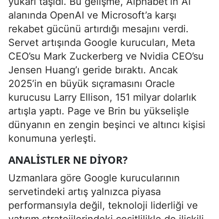
yukarı taşıdı. Bu gelişme, Alphabet’in AI
alanında OpenAI ve Microsoft’a karşı
rekabet gücünü artırdığı mesajını verdi.
Servet artışında Google kurucuları, Meta
CEO’su Mark Zuckerberg ve Nvidia CEO’su
Jensen Huang’ı geride bıraktı. Ancak
2025’in en büyük sıçramasını Oracle
kurucusu Larry Ellison, 151 milyar dolarlık
artışla yaptı. Page ve Brin bu yükselişle
dünyanın en zengin beşinci ve altıncı kişisi
konumuna yerleşti.
ANALISTLER NE DIYOR?
Uzmanlara göre Google kurucularının
servetindeki artış yalnızca piyasa
performansıyla değil, teknoloji liderliği ve
yatırım stratejilerindeki çeşitlilikle de ilişkili.