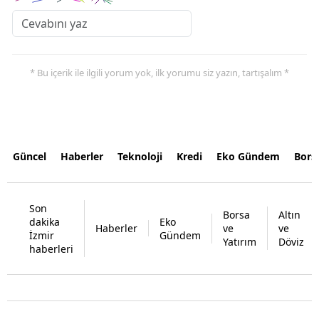
* Bu içerik ile ilgili yorum yok, ilk yorumu siz yazın, tartışalım *
Güncel
Haberler
Teknoloji
Kredi
Eko Gündem
Bors
Son
Borsa
Altın
dakika
Eko
Haberler
ve
ve
İzmir
Gündem
Yatırım
Döviz
haberleri