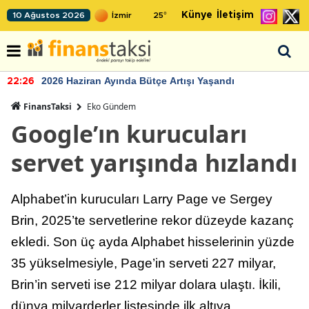
Künye
İletişim
10 Ağustos 2026
25
°
2026 Haziran Ayında Bütçe Artışı Yaşandı
22:26
FinansTaksi
Eko Gündem
Google’ın kurucuları
servet yarışında hızlandı
Alphabet’in kurucuları Larry Page ve Sergey
Brin, 2025’te servetlerine rekor düzeyde kazanç
ekledi. Son üç ayda Alphabet hisselerinin yüzde
35 yükselmesiyle, Page’in serveti 227 milyar,
Brin’in serveti ise 212 milyar dolara ulaştı. İkili,
dünya milyarderler listesinde ilk altıya