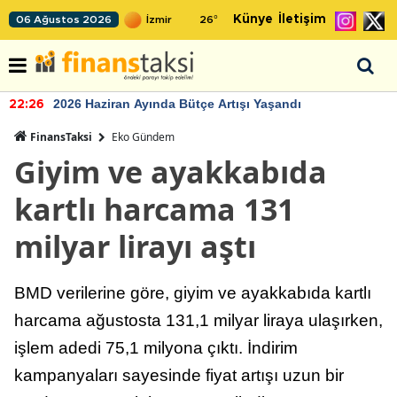
Künye
İletişim
06 Ağustos 2026
26
°
2026 Haziran Ayında Bütçe Artışı Yaşandı
22:26
FinansTaksi
Eko Gündem
Giyim ve ayakkabıda
kartlı harcama 131
milyar lirayı aştı
BMD verilerine göre, giyim ve ayakkabıda kartlı
harcama ağustosta 131,1 milyar liraya ulaşırken,
işlem adedi 75,1 milyona çıktı. İndirim
kampanyaları sayesinde fiyat artışı uzun bir