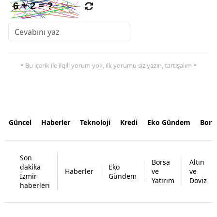
* Bu içerik ile ilgili yorum yok, ilk yorumu siz yazın, tartışalım *
Güncel
Haberler
Teknoloji
Kredi
Eko Gündem
Bors
Son
Borsa
Altın
dakika
Eko
Haberler
ve
ve
İzmir
Gündem
Yatırım
Döviz
haberleri