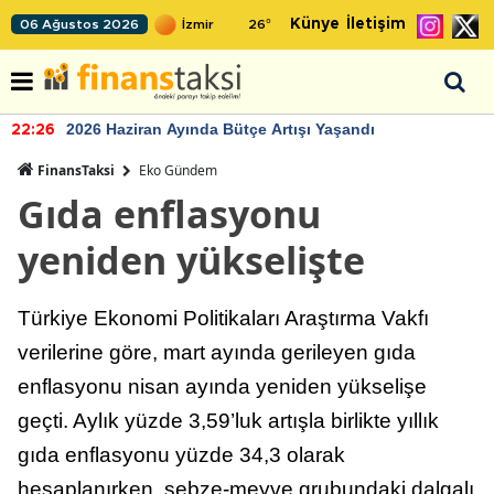
Künye
İletişim
06 Ağustos 2026
26
°
2026 Haziran Ayında Bütçe Artışı Yaşandı
22:26
FinansTaksi
Eko Gündem
Gıda enflasyonu
yeniden yükselişte
Türkiye Ekonomi Politikaları Araştırma Vakfı
verilerine göre, mart ayında gerileyen gıda
enflasyonu nisan ayında yeniden yükselişe
geçti. Aylık yüzde 3,59’luk artışla birlikte yıllık
gıda enflasyonu yüzde 34,3 olarak
hesaplanırken, sebze-meyve grubundaki dalgalı