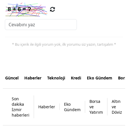
* Bu içerik ile ilgili yorum yok, ilk yorumu siz yazın, tartışalım *
Güncel
Haberler
Teknoloji
Kredi
Eko Gündem
Bors
Son
Borsa
Altın
dakika
Eko
Haberler
ve
ve
İzmir
Gündem
Yatırım
Döviz
haberleri