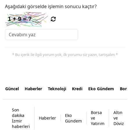
Aşağıdaki görselde işlemin sonucu kaçtır?
* Bu içerik ile ilgili yorum yok, ilk yorumu siz yazın, tartışalım *
Güncel
Haberler
Teknoloji
Kredi
Eko Gündem
Bors
Son
Borsa
Altın
dakika
Eko
Haberler
ve
ve
İzmir
Gündem
Yatırım
Döviz
haberleri